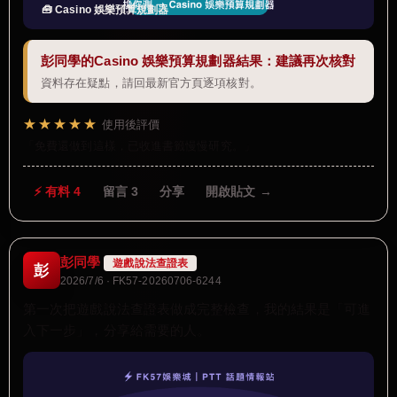
🧰 Casino 娛樂預算規劃器
彭同學的Casino 娛樂預算規劃器結果：建議再次核對
資料存在疑點，請回最新官方頁逐項核對。
★★★★★
使用後評價
免費還做到這樣，已收進書籤慢慢研究。
⚡ 有料 4
留言 3
分享
開啟貼文 →
彭同學
遊戲說法查證表
彭
2026/7/6 · FK57-20260706-6244
第一次把遊戲說法查證表做成完整檢查，我的結果是「可進
入下一步」，分享給需要的人。