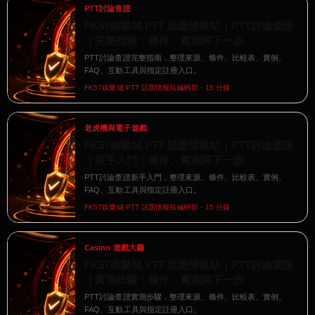
PTT討論查證
FK57娛樂城 PTT 話題情報站｜PTT討論查證
｜完整指南：條件、實測與下一步
PTT討論查證完整指南，整理來源、條件、比較表、實例、
FAQ、互動工具與指定註冊入口。
FK57娛樂城 PTT 話題情報站編輯部・15 分鐘
老虎機與電子遊戲
FK57娛樂城 PTT 話題情報站｜PTT討論查證
｜新手入門：條件、實測與下一步
PTT討論查證新手入門，整理來源、條件、比較表、實例、
FAQ、互動工具與指定註冊入口。
FK57娛樂城 PTT 話題情報站編輯部・15 分鐘
Casino 遊戲大廳
FK57娛樂城 PTT 話題情報站｜PTT討論查證
｜實測步驟：條件、實測與下一步
PTT討論查證實測步驟，整理來源、條件、比較表、實例、
FAQ、互動工具與指定註冊入口。