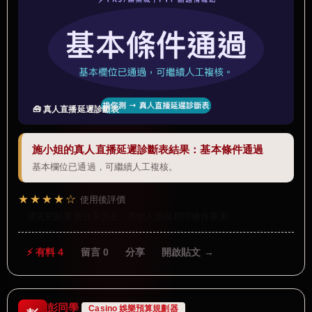
🧰 真人直播延遲診斷表
施小姐的真人直播延遲診斷表結果：基本條件通過
基本欄位已通過，可繼續人工複核。
★★★★☆
使用後評價
測完把結果頁分享出去，其他人也能用同條件重測。
⚡ 有料 4
留言 0
分享
開啟貼文 →
彭同學
Casino 娛樂預算規劃器