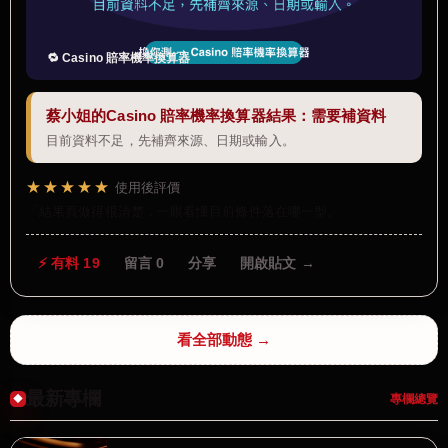
🔁 Casino 賠率機率換算器
蔡小姐的Casino 賠率機率換算器結果：需要補資料
目前資料不足，先補齊來源、日期或輸入。
★★★★★
使用後評價
結果頁做得很清楚，一眼看懂目前條件落在哪一型。
⚡ 有料 19
留言 0
分享
開啟貼文 →
看全部動態 →
最新專欄
專欄總覽