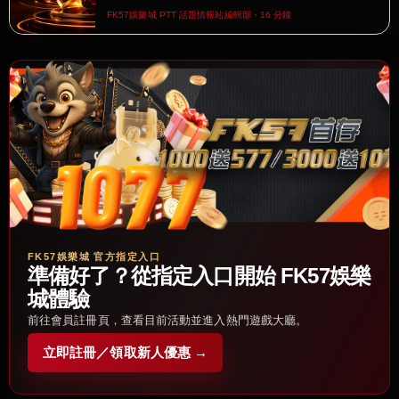
FK57娛樂城 PTT 話題情報站編輯部・16 分鐘
FK57娛樂城 官方指定入口
準備好了？從指定入口開始 FK57娛樂
城體驗
前往會員註冊頁，查看目前活動並進入熱門遊戲大廳。
立即註冊／領取新人優惠 →