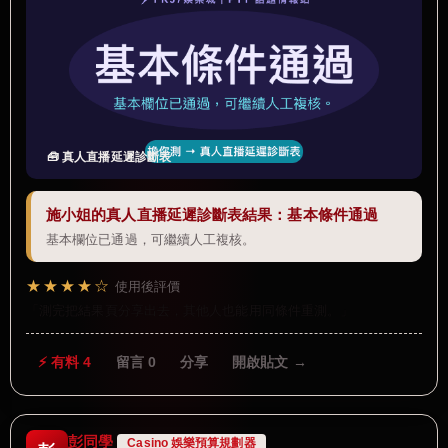
🧰 真人直播延遲診斷表
施小姐的真人直播延遲診斷表結果：基本條件通過
基本欄位已通過，可繼續人工複核。
★★★★☆
使用後評價
測完把結果頁分享出去，其他人也能用同條件重測。
⚡ 有料 4
留言 0
分享
開啟貼文 →
彭同學
Casino 娛樂預算規劃器