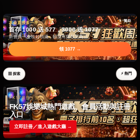
贊助
本金直接多一半
首存 1000 送 577，3000 送 1077
新會員一次領好領滿，額度有限領完為止。
領 1077 →
⚡ 熱門
☰ 探索
FK57廣告｜贊助
FK57娛樂城熱門遊戲、會員活動與註冊
入口
立即註冊／進入遊戲大廳 →