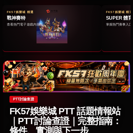
FK57娛樂城 精選
FK57娛樂城 精選
戰神賽特
SUPER 體育
查看熱門電子遊戲內容 →
掌握熱門賽事入口
PTT討論查證
FK57娛樂城 PTT 話題情報站
｜PTT討論查證｜完整指南：
條件、實測與下一步