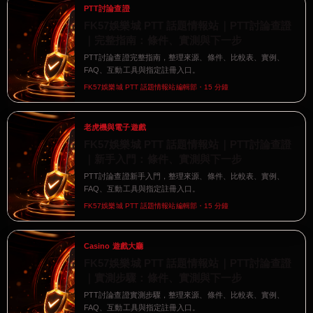
PTT討論查證
FK57娛樂城 PTT 話題情報站｜PTT討論查證
｜完整指南：條件、實測與下一步
PTT討論查證完整指南，整理來源、條件、比較表、實例、
FAQ、互動工具與指定註冊入口。
FK57娛樂城 PTT 話題情報站編輯部・15 分鐘
老虎機與電子遊戲
FK57娛樂城 PTT 話題情報站｜PTT討論查證
｜新手入門：條件、實測與下一步
PTT討論查證新手入門，整理來源、條件、比較表、實例、
FAQ、互動工具與指定註冊入口。
FK57娛樂城 PTT 話題情報站編輯部・15 分鐘
Casino 遊戲大廳
FK57娛樂城 PTT 話題情報站｜PTT討論查證
｜實測步驟：條件、實測與下一步
PTT討論查證實測步驟，整理來源、條件、比較表、實例、
FAQ、互動工具與指定註冊入口。