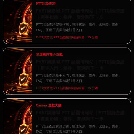
PTT討論查證
FK57娛樂城 PTT 話題情報站｜PTT討論查證
｜完整指南：條件、實測與下一步
PTT討論查證完整指南，整理來源、條件、比較表、實例、
FAQ、互動工具與指定註冊入口。
FK57娛樂城 PTT 話題情報站編輯部・15 分鐘
老虎機與電子遊戲
FK57娛樂城 PTT 話題情報站｜PTT討論查證
｜新手入門：條件、實測與下一步
PTT討論查證新手入門，整理來源、條件、比較表、實例、
FAQ、互動工具與指定註冊入口。
FK57娛樂城 PTT 話題情報站編輯部・15 分鐘
Casino 遊戲大廳
FK57娛樂城 PTT 話題情報站｜PTT討論查證
｜實測步驟：條件、實測與下一步
PTT討論查證實測步驟，整理來源、條件、比較表、實例、
FAQ、互動工具與指定註冊入口。