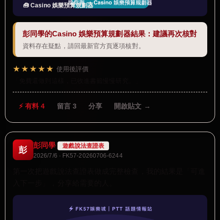
🧰 Casino 娛樂預算規劃器
彭同學的Casino 娛樂預算規劃器結果：建議再次核對
資料存在疑點，請回最新官方頁逐項核對。
★★★★★
使用後評價
免費還做到這樣，已收進書籤慢慢研究。
⚡ 有料 4
留言 3
分享
開啟貼文 →
彭同學
遊戲說法查證表
彭
2026/7/6 · FK57-20260706-6244
第一次把遊戲說法查證表做成完整檢查，我的結果是「可進
入下一步」，分享給需要的人。