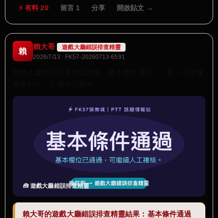
⚡ 有料 20
留言 1
分享
開啟貼文 →
賴大哥
遊戲大廳錯誤排查精靈
賴
2026/7/13 · FK57-20260713-6591
遊戲大廳錯誤排查精靈跑出「基本條件通過」，每一項依據
都有列出，方便自己複查。
🧰 遊戲大廳錯誤排查精靈
賴大哥的遊戲大廳錯誤排查精靈結果：基本條件通過