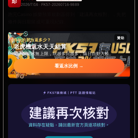
彭
2026/7/16 · FK57-20260716-9889
跑完Casino 娛樂預算規劃器得到「建議再次核對」，先把
條件與日期留成可重現紀錄。
贊助
你玩的那台返多少？
老虎機返水天天結算
電子館返水無上限，玩越多回越多，隔日自動入帳。
看返水比例 →