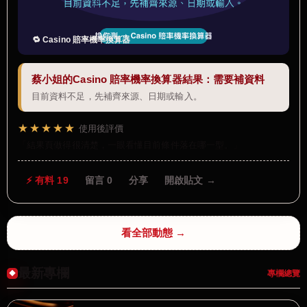
🔁 Casino 賠率機率換算器
蔡小姐的Casino 賠率機率換算器結果：需要補資料
目前資料不足，先補齊來源、日期或輸入。
★★★★★
使用後評價
結果頁做得很清楚，一眼看懂目前條件落在哪一型。
⚡ 有料 19
留言 0
分享
開啟貼文 →
看全部動態 →
最新專欄
專欄總覽