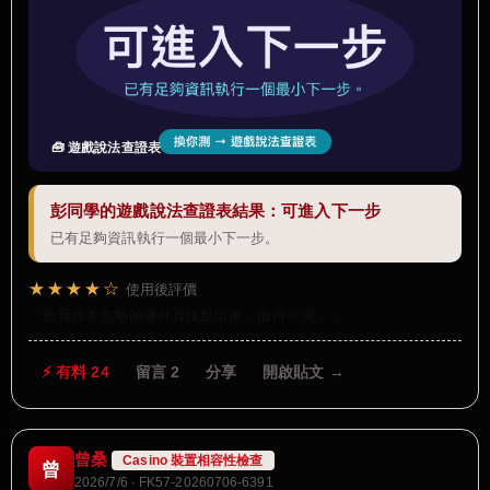
🧰 遊戲說法查證表
彭同學的遊戲說法查證表結果：可進入下一步
已有足夠資訊執行一個最小下一步。
★★★★☆
使用後評價
把我原本忽略的條件直接點出來，值得一測。
⚡ 有料 24
留言 2
分享
開啟貼文 →
曾桑
Casino 裝置相容性檢查
曾
2026/7/6 · FK57-20260706-6391