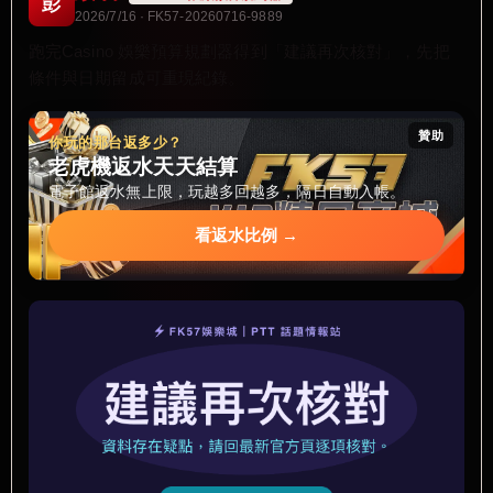
彭
2026/7/16 · FK57-20260716-9889
跑完Casino 娛樂預算規劃器得到「建議再次核對」，先把
條件與日期留成可重現紀錄。
贊助
你玩的那台返多少？
老虎機返水天天結算
電子館返水無上限，玩越多回越多，隔日自動入帳。
看返水比例 →