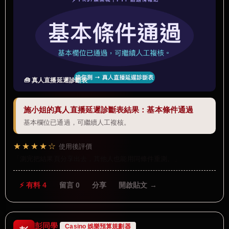
🧰 真人直播延遲診斷表
施小姐的真人直播延遲診斷表結果：基本條件通過
基本欄位已通過，可繼續人工複核。
★★★★☆
使用後評價
測完把結果頁分享出去，其他人也能用同條件重測。
⚡ 有料 4
留言 0
分享
開啟貼文 →
彭同學
Casino 娛樂預算規劃器