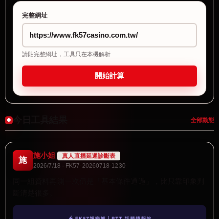
完整網址
請貼完整網址，工具只在本機解析
開始計算
今日工具結果
全部動態
施小姐
真人直播延遲診斷表
施
2026/7/18 · FK57-20260718-1230
同一組資料再測一次仍是「基本條件通過」，比只靠印象判
斷清楚很多。