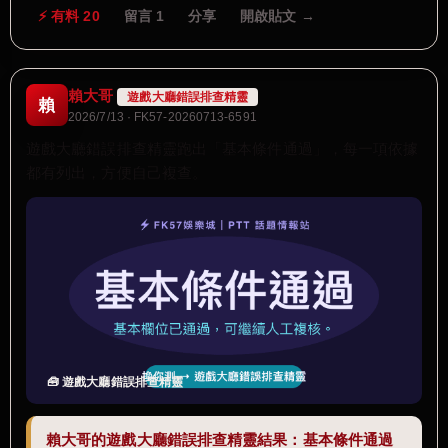
⚡ 有料 20
留言 1
分享
開啟貼文 →
賴大哥
遊戲大廳錯誤排查精靈
賴
2026/7/13 · FK57-20260713-6591
遊戲大廳錯誤排查精靈跑出「基本條件通過」，每一項依據
都有列出，方便自己複查。
🧰 遊戲大廳錯誤排查精靈
賴大哥的遊戲大廳錯誤排查精靈結果：基本條件通過