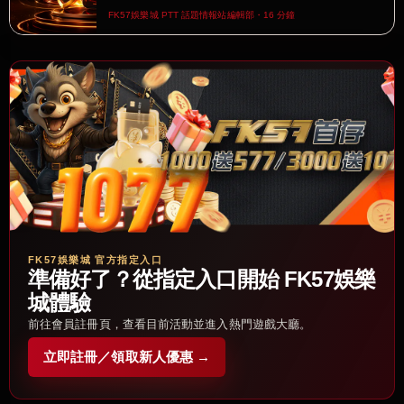
FK57娛樂城 PTT 話題情報站編輯部・16 分鐘
FK57娛樂城 官方指定入口
準備好了？從指定入口開始 FK57娛樂
城體驗
前往會員註冊頁，查看目前活動並進入熱門遊戲大廳。
立即註冊／領取新人優惠 →