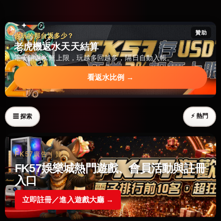
贊助
你玩的那台返多少？
老虎機返水天天結算
電子館返水無上限，玩越多回越多，隔日自動入帳。
看返水比例 →
⚡ 熱門
☰ 探索
FK57廣告｜贊助
FK57娛樂城熱門遊戲、會員活動與註冊
入口
立即註冊／進入遊戲大廳 →