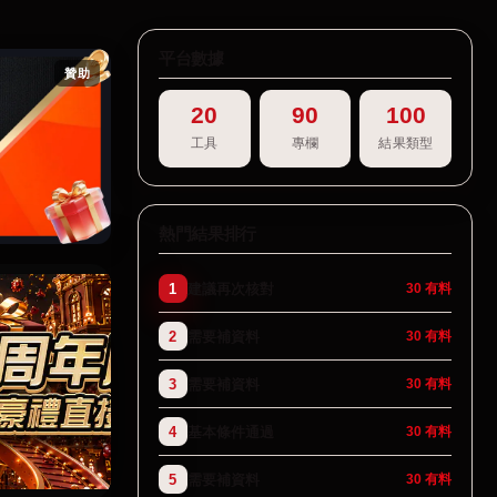
平台數據
贊助
20
90
100
工具
專欄
結果類型
熱門結果排行
1
建議再次核對
30 有料
2
需要補資料
30 有料
3
需要補資料
30 有料
4
基本條件通過
30 有料
5
需要補資料
30 有料