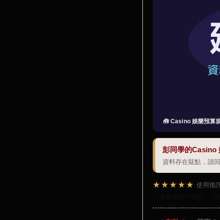
🧰 Casino 娛樂預
彭同學的Casi
資料存在疑點，請
★★★★★
使用後
免費還做到這樣，已