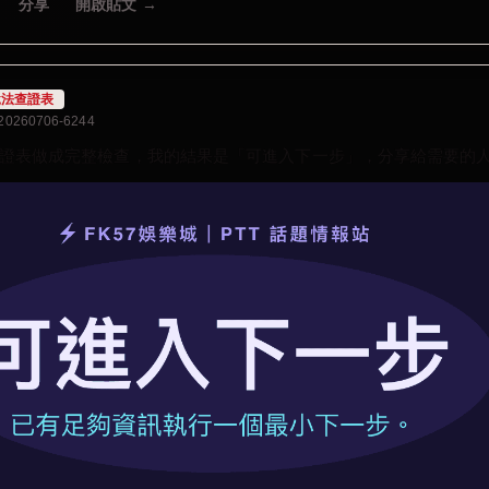
分享
開啟貼文 →
說法查證表
-20260706-6244
證表做成完整檢查，我的結果是「可進入下一步」，分享給需要的