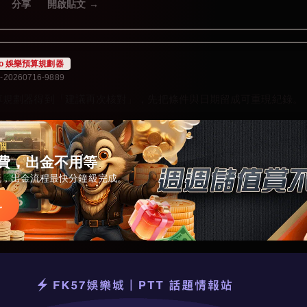
分享
開啟貼文 →
ino 娛樂預算規劃器
7-20260716-9889
娛樂預算規劃器得到「建議再次核對」，先把條件與日期留成可重現紀錄。
個
費，出金不用等
玩，出金流程最快分鐘級完成。
→