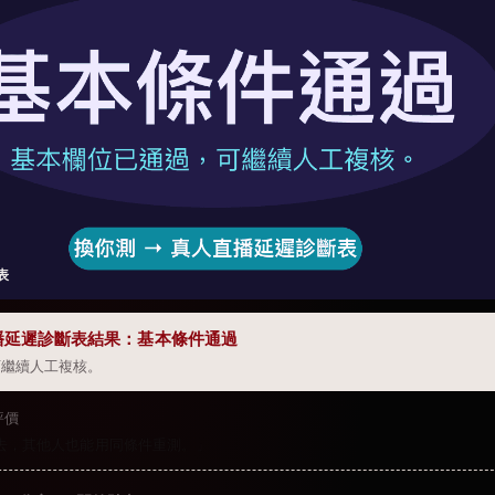
表
播延遲診斷表結果：基本條件通過
可繼續人工複核。
評價
去，其他人也能用同條件重測。