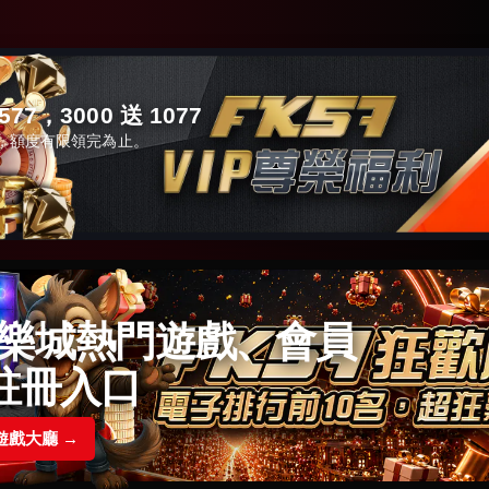
577，3000 送 1077
，額度有限領完為止。
7娛樂城熱門遊戲、會員
註冊入口
遊戲大廳 →