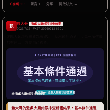
⚡ 有料 20
留言 1
分享
開啟貼文 →
賴大哥
遊戲大廳錯誤排查精靈
賴
2026/7/13 · FK57-20260713-6591
遊戲大廳錯誤排查精靈跑出「基本條件通過」，每一項依據
都有列出，方便自己複查。
🧰 遊戲大廳錯誤排查精靈
賴大哥的遊戲大廳錯誤排查精靈結果：基本條件通過