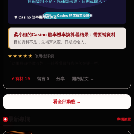
🔁 Casino 賠率機率換算器
蔡小姐的Casino 賠率機率換算器結果：需要補資料
目前資料不足，先補齊來源、日期或輸入。
★★★★★
使用後評價
結果頁做得很清楚，一眼看懂目前條件落在哪一型。
⚡ 有料 19
留言 0
分享
開啟貼文 →
看全部動態 →
最新專欄
專欄總覽