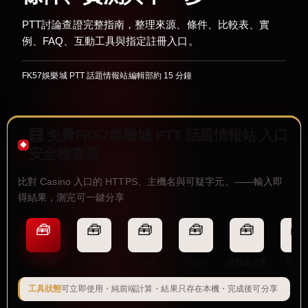
PTT討論查證完整指南，整理來源、條件、比較表、實
例、FAQ、互動工具與指定註冊入口。
FK57娛樂城 PTT 話題情報站編輯部
約 15 分鐘
🧮 免費FK57娛樂城 PTT 話題情報站 入口
安全檢查器
比對 Casino 入口的 HTTPS、主機名與可疑字元。——輸入即
得結果，測完可一鍵分享
🧰
🧰
🧰
🧰
🧰
🧰
FK57娛
Casin
Casin
Casin
遊戲說法查
Casi
工具狀態
可立即使用・純前端計算・結果只存在本機・完成後可分享