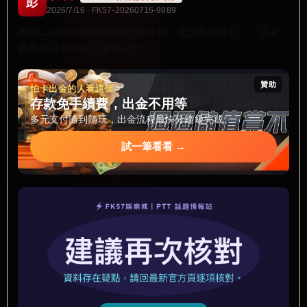
彭
2026/7/16 · FK57-20260716-9889
跑完Casino 娛樂預算規劃器得到「建議再次核對」，先把
條件與日期留成可重現紀錄。
贊助
怕卡出金的人看這個
存款免手續費，出金不用等
多元支付隨到隨玩，出金流程最快分鐘級完成。
試一筆看看 →