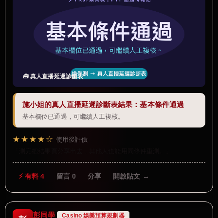
🧰 真人直播延遲診斷表
施小姐的真人直播延遲診斷表結果：基本條件通過
基本欄位已通過，可繼續人工複核。
★★★★☆
使用後評價
測完把結果頁分享出去，其他人也能用同條件重測。
⚡ 有料 4
留言 0
分享
開啟貼文 →
彭同學
Casino 娛樂預算規劃器