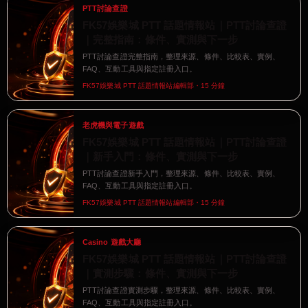
PTT討論查證
FK57娛樂城 PTT 話題情報站｜PTT討論查證
｜完整指南：條件、實測與下一步
PTT討論查證完整指南，整理來源、條件、比較表、實例、
FAQ、互動工具與指定註冊入口。
FK57娛樂城 PTT 話題情報站編輯部・15 分鐘
老虎機與電子遊戲
FK57娛樂城 PTT 話題情報站｜PTT討論查證
｜新手入門：條件、實測與下一步
PTT討論查證新手入門，整理來源、條件、比較表、實例、
FAQ、互動工具與指定註冊入口。
FK57娛樂城 PTT 話題情報站編輯部・15 分鐘
Casino 遊戲大廳
FK57娛樂城 PTT 話題情報站｜PTT討論查證
｜實測步驟：條件、實測與下一步
PTT討論查證實測步驟，整理來源、條件、比較表、實例、
FAQ、互動工具與指定註冊入口。