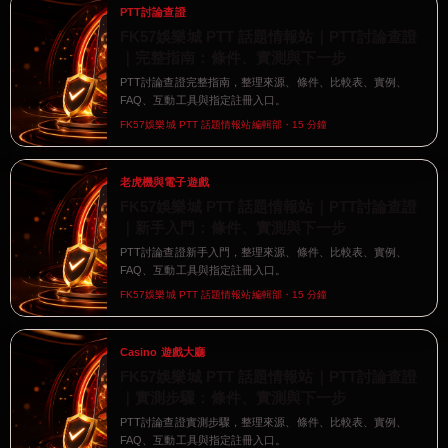
PTT討論查證
FK57娛樂城 PTT 話題情報站｜PTT討論查證
｜完整指南：條件、實測與下一步
PTT討論查證完整指南，整理來源、條件、比較表、實例、
FAQ、互動工具與指定註冊入口。
FK57娛樂城 PTT 話題情報站編輯部・15 分鐘
老虎機與電子遊戲
FK57娛樂城 PTT 話題情報站｜PTT討論查證
｜新手入門：條件、實測與下一步
PTT討論查證新手入門，整理來源、條件、比較表、實例、
FAQ、互動工具與指定註冊入口。
FK57娛樂城 PTT 話題情報站編輯部・15 分鐘
Casino 遊戲大廳
FK57娛樂城 PTT 話題情報站｜PTT討論查證
｜實測步驟：條件、實測與下一步
PTT討論查證實測步驟，整理來源、條件、比較表、實例、
FAQ、互動工具與指定註冊入口。