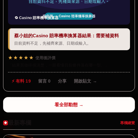
🔁 Casino 賠率機率換算器
蔡小姐的Casino 賠率機率換算器結果：需要補資料
目前資料不足，先補齊來源、日期或輸入。
★★★★★
使用後評價
結果頁做得很清楚，一眼看懂目前條件落在哪一型。
⚡ 有料 19
留言 0
分享
開啟貼文 →
看全部動態 →
最新專欄
專欄總覽