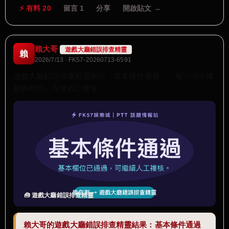
⚡ 有料 20
留言 1
分享
開啟貼文 →
賴大哥
遊戲大廳錯誤排查精靈
賴
2026/7/13 · FK57-20260713-6591
遊戲大廳錯誤排查精靈跑出「基本條件通過」，每一項依據
都有列出，方便自己複查。
🧰 遊戲大廳錯誤排查精靈
賴大哥的遊戲大廳錯誤排查精靈結果：基本條件通過