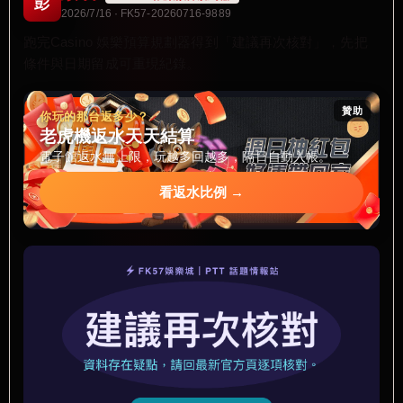
彭
2026/7/16 · FK57-20260716-9889
跑完Casino 娛樂預算規劃器得到「建議再次核對」，先把
條件與日期留成可重現紀錄。
贊助
你玩的那台返多少？
老虎機返水天天結算
電子館返水無上限，玩越多回越多，隔日自動入帳。
看返水比例 →