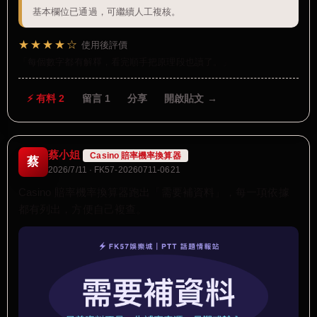
基本欄位已通過，可繼續人工複核。
★★★★☆
使用後評價
每個數字都有解釋，看完順手把原理段也讀了。
⚡ 有料 2
留言 1
分享
開啟貼文 →
蔡小姐
Casino 賠率機率換算器
蔡
2026/7/11 · FK57-20260711-0621
Casino 賠率機率換算器跑出「需要補資料」，每一項依據
都有列出，方便自己複查。