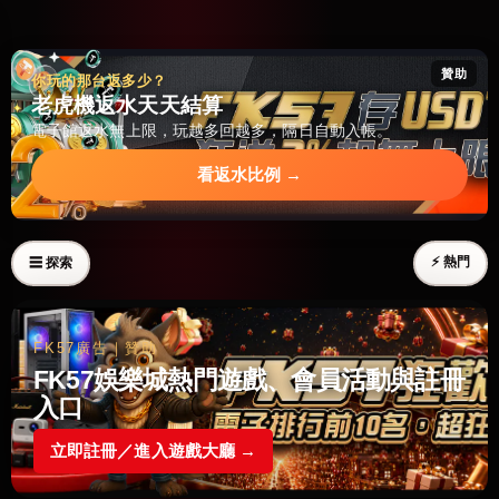
贊助
你玩的那台返多少？
老虎機返水天天結算
電子館返水無上限，玩越多回越多，隔日自動入帳。
看返水比例 →
⚡ 熱門
☰ 探索
FK57廣告｜贊助
FK57娛樂城熱門遊戲、會員活動與註冊
入口
立即註冊／進入遊戲大廳 →