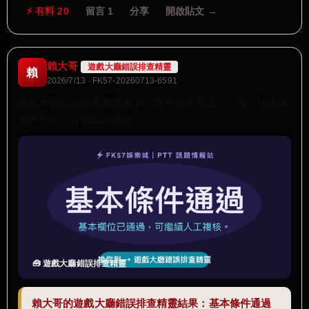
⚡ 有料 20
留言 1
分享
開啟貼文 →
賴大哥
遊戲大廳錯誤排查精靈
賴
2026/7/13 · FK57-20260713-6591
遊戲大廳錯誤排查精靈跑出「基本條件通過」，每一項依據
都有列出，方便自己複查。
🧰 遊戲大廳錯誤排查精靈
賴大哥的遊戲大廳錯誤排查精靈結果：基本條件通過