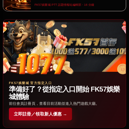
FK57娛樂城 PTT 話題情報站編輯部・16 分鐘
FK57娛樂城 官方指定入口
準備好了？從指定入口開始 FK57娛樂
城體驗
前往會員註冊頁，查看目前活動並進入熱門遊戲大廳。
立即註冊／領取新人優惠 →