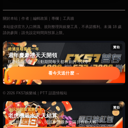
關於本站
｜
作者
｜
編輯政策
｜
專欄
｜
工具牆
本站提供官方入口辨識、規則整理與娛樂工具，不承諾獲利。未滿 18 歲
請勿參與；請先設定時間與預算上限。
贊助
錯過這檔要等一年
週年慶豪禮天天開領
狂歡檔期限定，活動期間每天都有新的可以拿。
看今天送什麼 →
© 2026 FK57娛樂城｜PTT 話題情報站
贊助
你玩的那台返多少？
老虎機返水天天結算
電子館返水無上限，玩越多回越多，隔日自動入帳。