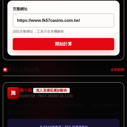
完整網址
請貼完整網址，工具只在本機解析
開始計算
今日工具結果
全部動態
施小姐
真人直播延遲診斷表
施
2026/7/18 · FK57-20260718-1230
同一組資料再測一次仍是「基本條件通過」，比只靠印象判
斷清楚很多。