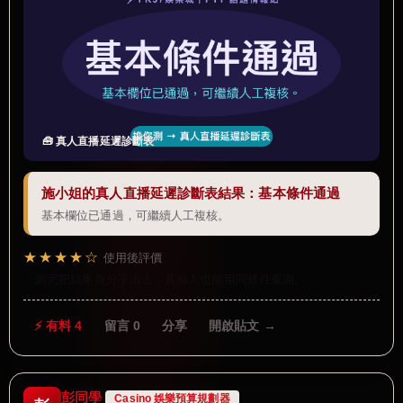
🧰 真人直播延遲診斷表
施小姐的真人直播延遲診斷表結果：基本條件通過
基本欄位已通過，可繼續人工複核。
★★★★☆
使用後評價
測完把結果頁分享出去，其他人也能用同條件重測。
⚡ 有料 4
留言 0
分享
開啟貼文 →
彭同學
Casino 娛樂預算規劃器