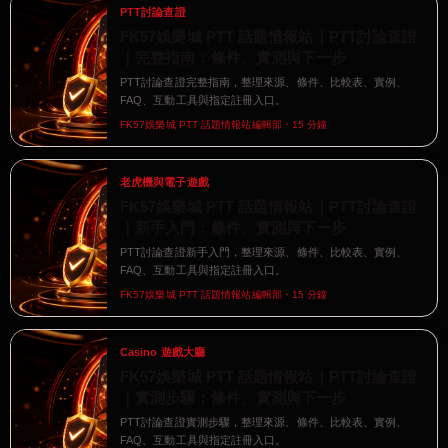
PTT討論查證
FK57娛樂城 PTT 話題情報站｜PTT討論查證
｜完整指南：條件、實測與下一步
PTT討論查證完整指南，整理來源、條件、比較表、實例、
FAQ、互動工具與指定註冊入口。
FK57娛樂城 PTT 話題情報站編輯部・15 分鐘
老虎機與電子遊戲
FK57娛樂城 PTT 話題情報站｜PTT討論查證
｜新手入門：條件、實測與下一步
PTT討論查證新手入門，整理來源、條件、比較表、實例、
FAQ、互動工具與指定註冊入口。
FK57娛樂城 PTT 話題情報站編輯部・15 分鐘
Casino 遊戲大廳
FK57娛樂城 PTT 話題情報站｜PTT討論查證
｜實測步驟：條件、實測與下一步
PTT討論查證實測步驟，整理來源、條件、比較表、實例、
FAQ、互動工具與指定註冊入口。