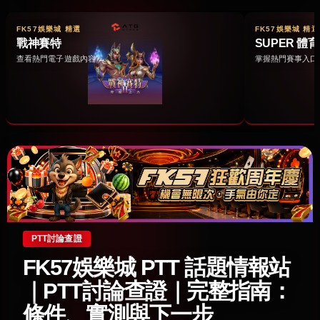
FK57娛樂城 精選
FK57娛樂城 精選
戰神賽特
SUPER 體育
查看熱門電子遊戲內容 →
掌握熱門賽事入口
PTT討論查證
FK57娛樂城 PTT 話題情報站
｜PTT討論查證｜完整指南：
條件、實測與下一步