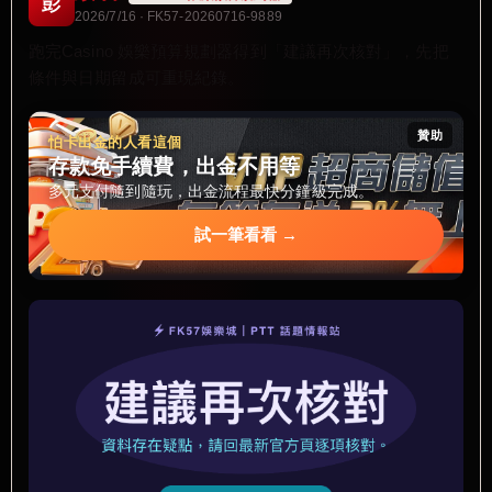
彭
2026/7/16 · FK57-20260716-9889
跑完Casino 娛樂預算規劃器得到「建議再次核對」，先把
條件與日期留成可重現紀錄。
贊助
怕卡出金的人看這個
存款免手續費，出金不用等
多元支付隨到隨玩，出金流程最快分鐘級完成。
試一筆看看 →