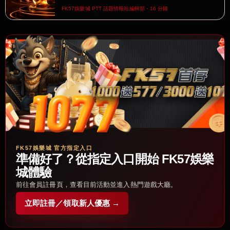
FK57娛樂城 PTT 話題情報站編輯部・16 分鐘
FK57娛樂城 官方指定入口
準備好了？從指定入口開始 FK57娛樂
城體驗
前往會員註冊頁，查看目前活動並進入熱門遊戲大廳。
立即註冊／領取新人優惠 →