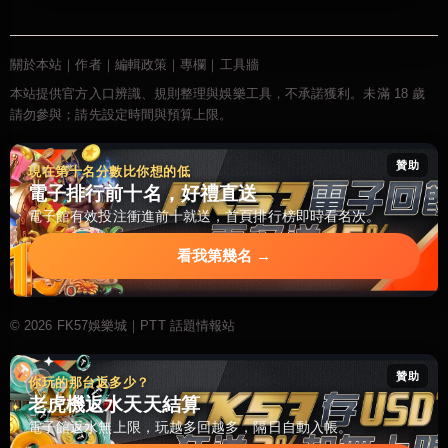
關於本站
｜
作者
｜
編輯政策
｜
專欄
｜
工具牆
本站提供官方入口辨識、規則整理與娛樂工具，不承諾獲利。未滿 18 歲
請勿參與；請先設定時間與預算上限。
贊助
現在第十名分數比你想的低
電子排行前十名，好禮直送
電子館有效投注衝進前十就送，首頁排行榜即時看名次。
看我第幾名 →
© 2026 FK57娛樂城｜PTT 話題情報站
贊助
你玩的那台返多少？
老虎機返水天天結算
電子館返水無上限，玩越多回越多，隔日自動入帳。