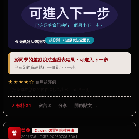
🧰 遊戲說法查證表
彭同學的遊戲說法查證表結果：可進入下一步
已有足夠資訊執行一個最小下一步。
★★★★☆
使用後評價
把我原本忽略的條件直接點出來，值得一測。
⚡ 有料 24
留言 2
分享
開啟貼文 →
曾桑
Casino 裝置相容性檢查
曾
2026/7/6 · FK57-20260706-6391