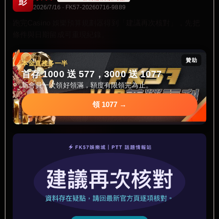
彭
2026/7/16 · FK57-20260716-9889
跑完Casino 娛樂預算規劃器得到「建議再次核對」，先把
條件與日期留成可重現紀錄。
贊助
本金直接多一半
首存 1000 送 577，3000 送 1077
新會員一次領好領滿，額度有限領完為止。
領 1077 →