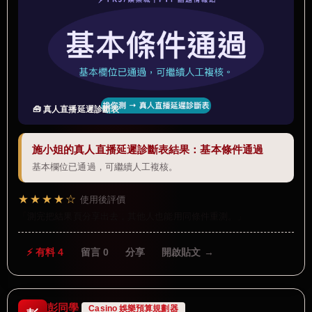
🧰 真人直播延遲診斷表
施小姐的真人直播延遲診斷表結果：基本條件通過
基本欄位已通過，可繼續人工複核。
★★★★☆
使用後評價
測完把結果頁分享出去，其他人也能用同條件重測。
⚡ 有料 4
留言 0
分享
開啟貼文 →
彭同學
Casino 娛樂預算規劃器