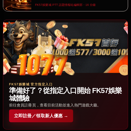
FK57娛樂城 PTT 話題情報站編輯部・16 分鐘
FK57娛樂城 官方指定入口
準備好了？從指定入口開始 FK57娛樂
城體驗
前往會員註冊頁，查看目前活動並進入熱門遊戲大廳。
立即註冊／領取新人優惠 →