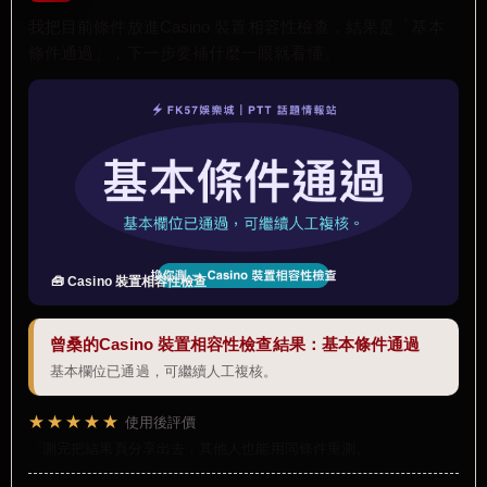
我把目前條件放進Casino 裝置相容性檢查，結果是「基本
條件通過」，下一步要補什麼一眼就看懂。
🧰 Casino 裝置相容性檢查
曾桑的Casino 裝置相容性檢查結果：基本條件通過
基本欄位已通過，可繼續人工複核。
★★★★★
使用後評價
測完把結果頁分享出去，其他人也能用同條件重測。