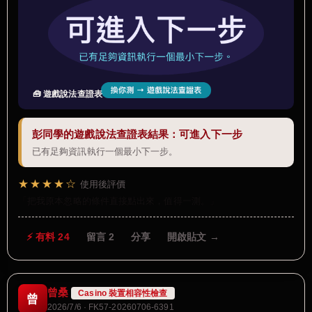
🧰 遊戲說法查證表
彭同學的遊戲說法查證表結果：可進入下一步
已有足夠資訊執行一個最小下一步。
★★★★☆
使用後評價
把我原本忽略的條件直接點出來，值得一測。
⚡ 有料 24
留言 2
分享
開啟貼文 →
曾桑
Casino 裝置相容性檢查
曾
2026/7/6 · FK57-20260706-6391