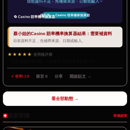
🔁 Casino 賠率機率換算器
蔡小姐的Casino 賠率機率換算器結果：需要補資料
目前資料不足，先補齊來源、日期或輸入。
★★★★★
使用後評價
結果頁做得很清楚，一眼看懂目前條件落在哪一型。
⚡ 有料 19
留言 0
分享
開啟貼文 →
看全部動態 →
最新專欄
專欄總覽