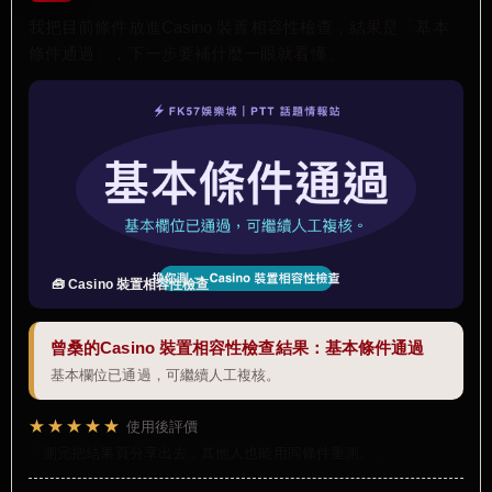
我把目前條件放進Casino 裝置相容性檢查，結果是「基本
條件通過」，下一步要補什麼一眼就看懂。
🧰 Casino 裝置相容性檢查
曾桑的Casino 裝置相容性檢查結果：基本條件通過
基本欄位已通過，可繼續人工複核。
★★★★★
使用後評價
測完把結果頁分享出去，其他人也能用同條件重測。