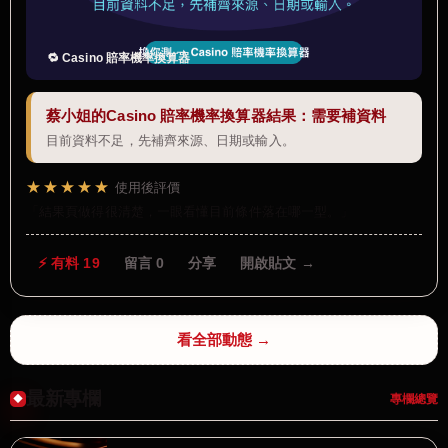
🔁 Casino 賠率機率換算器
蔡小姐的Casino 賠率機率換算器結果：需要補資料
目前資料不足，先補齊來源、日期或輸入。
★★★★★
使用後評價
結果頁做得很清楚，一眼看懂目前條件落在哪一型。
⚡ 有料 19
留言 0
分享
開啟貼文 →
看全部動態 →
最新專欄
專欄總覽