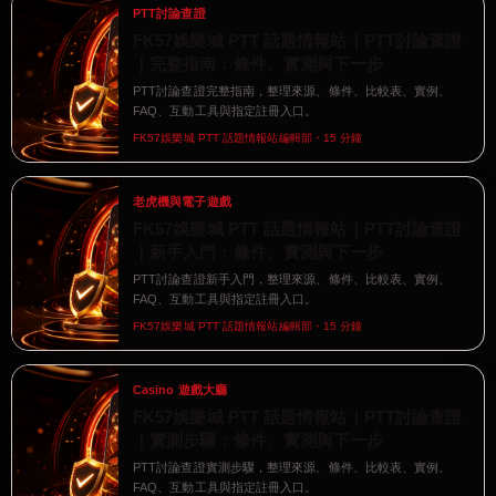
PTT討論查證
FK57娛樂城 PTT 話題情報站｜PTT討論查證
｜完整指南：條件、實測與下一步
PTT討論查證完整指南，整理來源、條件、比較表、實例、
FAQ、互動工具與指定註冊入口。
FK57娛樂城 PTT 話題情報站編輯部・15 分鐘
老虎機與電子遊戲
FK57娛樂城 PTT 話題情報站｜PTT討論查證
｜新手入門：條件、實測與下一步
PTT討論查證新手入門，整理來源、條件、比較表、實例、
FAQ、互動工具與指定註冊入口。
FK57娛樂城 PTT 話題情報站編輯部・15 分鐘
Casino 遊戲大廳
FK57娛樂城 PTT 話題情報站｜PTT討論查證
｜實測步驟：條件、實測與下一步
PTT討論查證實測步驟，整理來源、條件、比較表、實例、
FAQ、互動工具與指定註冊入口。