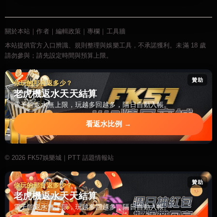
關於本站
｜
作者
｜
編輯政策
｜
專欄
｜
工具牆
本站提供官方入口辨識、規則整理與娛樂工具，不承諾獲利。未滿 18 歲
請勿參與；請先設定時間與預算上限。
贊助
你玩的那台返多少？
老虎機返水天天結算
電子館返水無上限，玩越多回越多，隔日自動入帳。
看返水比例 →
© 2026 FK57娛樂城｜PTT 話題情報站
贊助
你玩的那台返多少？
老虎機返水天天結算
電子館返水無上限，玩越多回越多，隔日自動入帳。