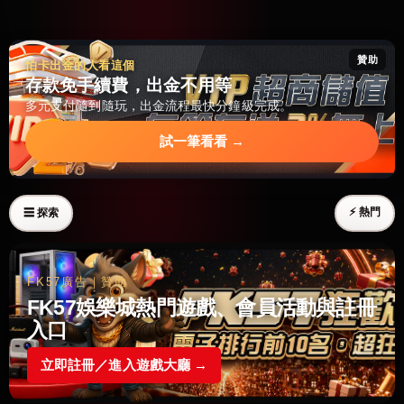
贊助
怕卡出金的人看這個
存款免手續費，出金不用等
多元支付隨到隨玩，出金流程最快分鐘級完成。
試一筆看看 →
⚡ 熱門
☰ 探索
FK57廣告｜贊助
FK57娛樂城熱門遊戲、會員活動與註冊
入口
立即註冊／進入遊戲大廳 →