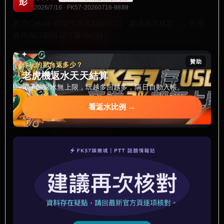
彭
2026/7/16 · FK57-20260716-9889
跑完Casino 娛樂預算規劃器得到「建議再次核對」，先把
條件與日期留成可重現紀錄。
贊助
你玩的那台返多少？
老虎機返水天天結算
電子館返水無上限，玩越多回越多，隔日自動入帳。
看返水比例 →