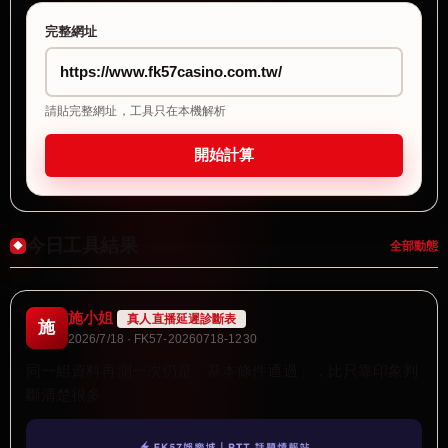
完整網址
請貼完整網址，工具只在本機解析
開始計算
今日工具結果
全部動態
施小姐
真人直播延遲診斷表
施
2026/7/18 · FK57-20260718-1230
同一組資料再測一次仍是「基本條件通過」，比只靠印象判
斷清楚很多。