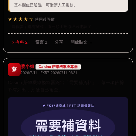
基本欄位已通過，可繼續人工複核。
★★★★☆
使用後評價
每個數字都有解釋，看完順手把原理段也讀了。
⚡ 有料 2
留言 1
分享
開啟貼文 →
蔡小姐
Casino 賠率機率換算器
蔡
2026/7/11 · FK57-20260711-0621
Casino 賠率機率換算器跑出「需要補資料」，每一項依據
都有列出，方便自己複查。