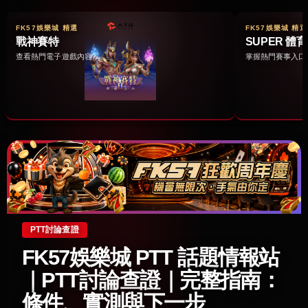
FK57娛樂城 精選
FK57娛樂城 精選
戰神賽特
SUPER 體育
查看熱門電子遊戲內容 →
掌握熱門賽事入口
PTT討論查證
FK57娛樂城 PTT 話題情報站
｜PTT討論查證｜完整指南：
條件、實測與下一步