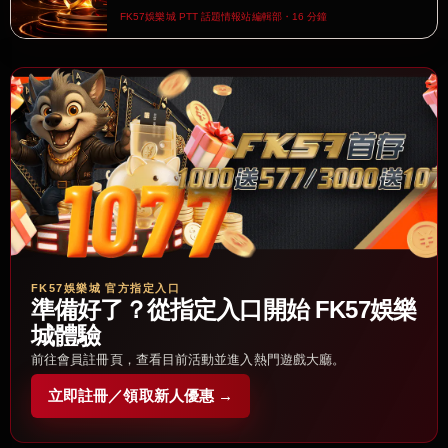
FK57娛樂城 PTT 話題情報站編輯部・16 分鐘
FK57娛樂城 官方指定入口
準備好了？從指定入口開始 FK57娛樂
城體驗
前往會員註冊頁，查看目前活動並進入熱門遊戲大廳。
立即註冊／領取新人優惠 →