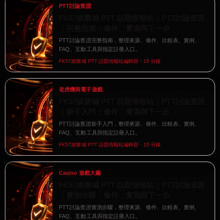
PTT討論查證
FK57娛樂城 PTT 話題情報站｜PTT討論查證
｜完整指南：條件、實測與下一步
PTT討論查證完整指南，整理來源、條件、比較表、實例、
FAQ、互動工具與指定註冊入口。
FK57娛樂城 PTT 話題情報站編輯部・15 分鐘
老虎機與電子遊戲
FK57娛樂城 PTT 話題情報站｜PTT討論查證
｜新手入門：條件、實測與下一步
PTT討論查證新手入門，整理來源、條件、比較表、實例、
FAQ、互動工具與指定註冊入口。
FK57娛樂城 PTT 話題情報站編輯部・15 分鐘
Casino 遊戲大廳
FK57娛樂城 PTT 話題情報站｜PTT討論查證
｜實測步驟：條件、實測與下一步
PTT討論查證實測步驟，整理來源、條件、比較表、實例、
FAQ、互動工具與指定註冊入口。