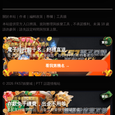
關於本站
｜
作者
｜
編輯政策
｜
專欄
｜
工具牆
本站提供官方入口辨識、規則整理與娛樂工具，不承諾獲利。未滿 18 歲
請勿參與；請先設定時間與預算上限。
贊助
現在第十名分數比你想的低
電子排行前十名，好禮直送
電子館有效投注衝進前十就送，首頁排行榜即時看名次。
看我第幾名 →
© 2026 FK57娛樂城｜PTT 話題情報站
贊助
怕卡出金的人看這個
存款免手續費，出金不用等
多元支付隨到隨玩，出金流程最快分鐘級完成。