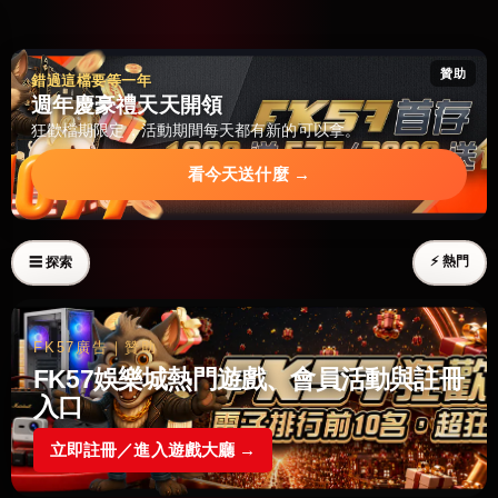
贊助
錯過這檔要等一年
週年慶豪禮天天開領
狂歡檔期限定，活動期間每天都有新的可以拿。
看今天送什麼 →
⚡ 熱門
☰ 探索
FK57廣告｜贊助
FK57娛樂城熱門遊戲、會員活動與註冊
入口
立即註冊／進入遊戲大廳 →