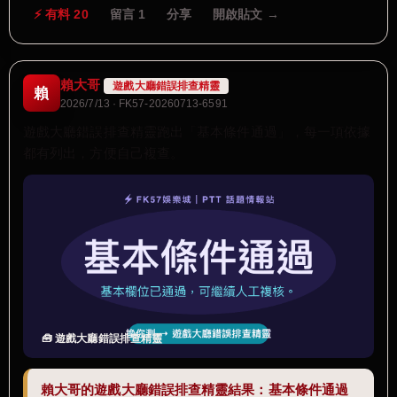
⚡ 有料 20
留言 1
分享
開啟貼文 →
賴大哥
遊戲大廳錯誤排查精靈
賴
2026/7/13 · FK57-20260713-6591
遊戲大廳錯誤排查精靈跑出「基本條件通過」，每一項依據
都有列出，方便自己複查。
🧰 遊戲大廳錯誤排查精靈
賴大哥的遊戲大廳錯誤排查精靈結果：基本條件通過