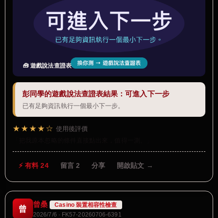
🧰 遊戲說法查證表
彭同學的遊戲說法查證表結果：可進入下一步
已有足夠資訊執行一個最小下一步。
★★★★☆
使用後評價
把我原本忽略的條件直接點出來，值得一測。
⚡ 有料 24
留言 2
分享
開啟貼文 →
曾桑
Casino 裝置相容性檢查
曾
2026/7/6 · FK57-20260706-6391