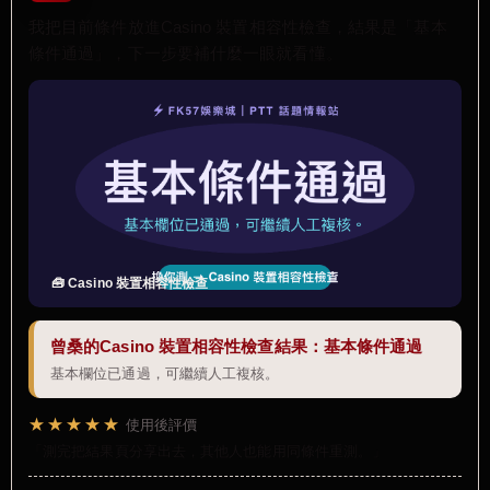
我把目前條件放進Casino 裝置相容性檢查，結果是「基本
條件通過」，下一步要補什麼一眼就看懂。
🧰 Casino 裝置相容性檢查
曾桑的Casino 裝置相容性檢查結果：基本條件通過
基本欄位已通過，可繼續人工複核。
★★★★★
使用後評價
測完把結果頁分享出去，其他人也能用同條件重測。