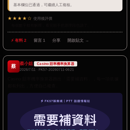
基本欄位已通過，可繼續人工複核。
★★★★☆
使用後評價
每個數字都有解釋，看完順手把原理段也讀了。
⚡ 有料 2
留言 1
分享
開啟貼文 →
蔡小姐
Casino 賠率機率換算器
蔡
2026/7/11 · FK57-20260711-0621
Casino 賠率機率換算器跑出「需要補資料」，每一項依據
都有列出，方便自己複查。