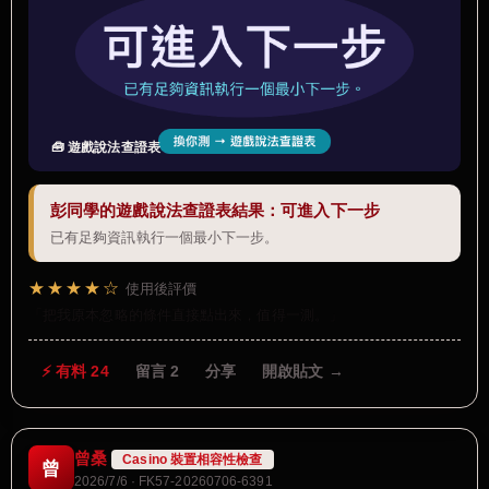
🧰 遊戲說法查證表
彭同學的遊戲說法查證表結果：可進入下一步
已有足夠資訊執行一個最小下一步。
★★★★☆
使用後評價
把我原本忽略的條件直接點出來，值得一測。
⚡ 有料 24
留言 2
分享
開啟貼文 →
曾桑
Casino 裝置相容性檢查
曾
2026/7/6 · FK57-20260706-6391