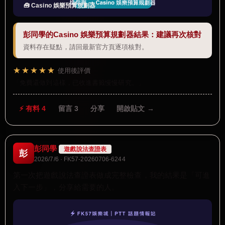
🧰 Casino 娛樂預算規劃器
彭同學的Casino 娛樂預算規劃器結果：建議再次核對
資料存在疑點，請回最新官方頁逐項核對。
★★★★★
使用後評價
免費還做到這樣，已收進書籤慢慢研究。
⚡ 有料 4
留言 3
分享
開啟貼文 →
彭同學
遊戲說法查證表
彭
2026/7/6 · FK57-20260706-6244
第一次把遊戲說法查證表做成完整檢查，我的結果是「可進
入下一步」，分享給需要的人。