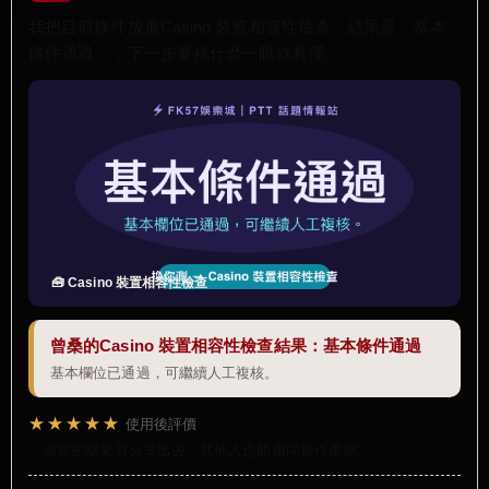
我把目前條件放進Casino 裝置相容性檢查，結果是「基本
條件通過」，下一步要補什麼一眼就看懂。
🧰 Casino 裝置相容性檢查
曾桑的Casino 裝置相容性檢查結果：基本條件通過
基本欄位已通過，可繼續人工複核。
★★★★★
使用後評價
測完把結果頁分享出去，其他人也能用同條件重測。