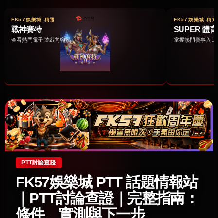
FK57娛樂城 精選
FK57娛樂城 精選
戰神賽特
SUPER 體育
查看熱門電子遊戲內容 →
掌握熱門賽事入口
PTT討論查證
FK57娛樂城 PTT 話題情報站
｜PTT討論查證｜完整指南：
條件、實測與下一步