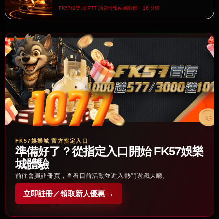
FK57娛樂城 PTT 話題情報站編輯部・16 分鐘
FK57娛樂城 官方指定入口
準備好了？從指定入口開始 FK57娛樂
城體驗
前往會員註冊頁，查看目前活動並進入熱門遊戲大廳。
立即註冊／領取新人優惠 →