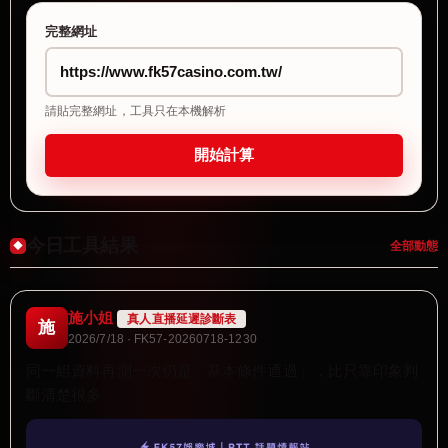
完整網址
請貼完整網址，工具只在本機解析
開始計算
今日工具結果
全部動態
施小姐
真人直播延遲診斷表
施
2026/7/18 · FK57-20260718-1230
同一組資料再測一次仍是「基本條件通過」，比只靠印象判
斷清楚很多。