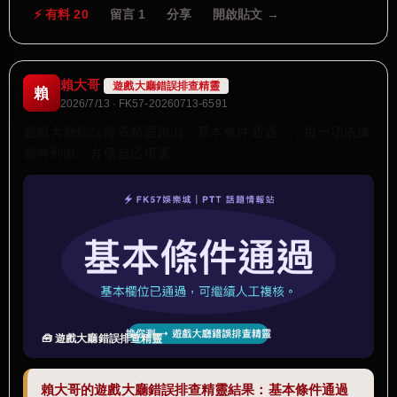
⚡ 有料 20
留言 1
分享
開啟貼文 →
賴大哥
遊戲大廳錯誤排查精靈
賴
2026/7/13 · FK57-20260713-6591
遊戲大廳錯誤排查精靈跑出「基本條件通過」，每一項依據
都有列出，方便自己複查。
🧰 遊戲大廳錯誤排查精靈
賴大哥的遊戲大廳錯誤排查精靈結果：基本條件通過