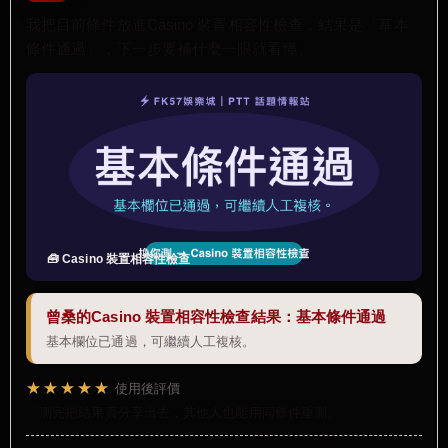
我把目前條件放進Casino 裝置相容性檢查，結果是「基本
條件通過」，下一步要補什麼一眼就看懂。
🧰 Casino 裝置相容性檢查
曾桑的Casino 裝置相容性檢查結果：基本條件通過
基本欄位已通過，可繼續人工複核。
★★★★★
使用後評價
測完把結果頁分享出去，其他人也能用同條件重測。