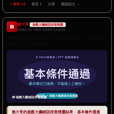
⚡ 有料 20
留言 1
分享
開啟貼文 →
賴大哥
遊戲大廳錯誤排查精靈
賴
2026/7/13 · FK57-20260713-6591
遊戲大廳錯誤排查精靈跑出「基本條件通過」，每一項依據
都有列出，方便自己複查。
🧰 遊戲大廳錯誤排查精靈
賴大哥的遊戲大廳錯誤排查精靈結果：基本條件通過