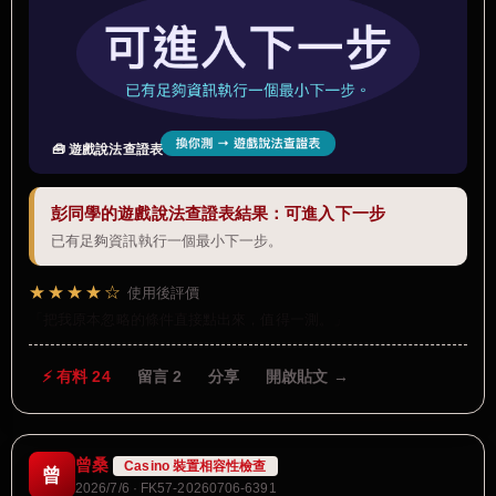
🧰 遊戲說法查證表
彭同學的遊戲說法查證表結果：可進入下一步
已有足夠資訊執行一個最小下一步。
★★★★☆
使用後評價
把我原本忽略的條件直接點出來，值得一測。
⚡ 有料 24
留言 2
分享
開啟貼文 →
曾桑
Casino 裝置相容性檢查
曾
2026/7/6 · FK57-20260706-6391