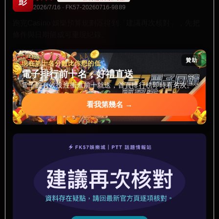
彭
2026/7/16 · FK57-20260716-9889
跑完Casino 娛樂預算規劃器得到「建議再次核對」，先把
條件與日期留成可重現紀錄。
贊助
現在第十名分數比你想的低
電子排行前十名，好禮直送
電子館有效投注衝進前十就送，首頁排行榜即時看名次。
看我第幾名 →