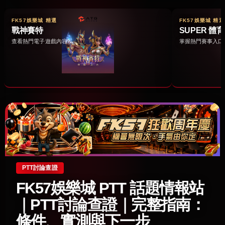
FK57娛樂城 精選
FK57娛樂城 精選
戰神賽特
SUPER 體育
查看熱門電子遊戲內容 →
掌握熱門賽事入口
PTT討論查證
FK57娛樂城 PTT 話題情報站
｜PTT討論查證｜完整指南：
條件、實測與下一步