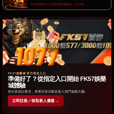
FK57娛樂城 PTT 話題情報站編輯部・16 分鐘
FK57娛樂城 官方指定入口
準備好了？從指定入口開始 FK57娛樂
城體驗
前往會員註冊頁，查看目前活動並進入熱門遊戲大廳。
立即註冊／領取新人優惠 →