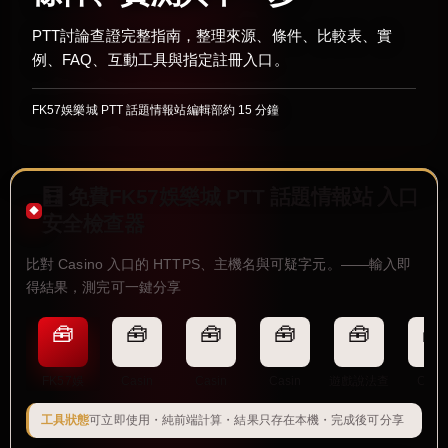
PTT討論查證完整指南，整理來源、條件、比較表、實
例、FAQ、互動工具與指定註冊入口。
FK57娛樂城 PTT 話題情報站編輯部
約 15 分鐘
🧮 免費FK57娛樂城 PTT 話題情報站 入口
安全檢查器
比對 Casino 入口的 HTTPS、主機名與可疑字元。——輸入即
得結果，測完可一鍵分享
🧰
🧰
🧰
🧰
🧰
🧰
FK57娛
Casin
Casin
Casin
遊戲說法查
Casi
工具狀態
可立即使用・純前端計算・結果只存在本機・完成後可分享