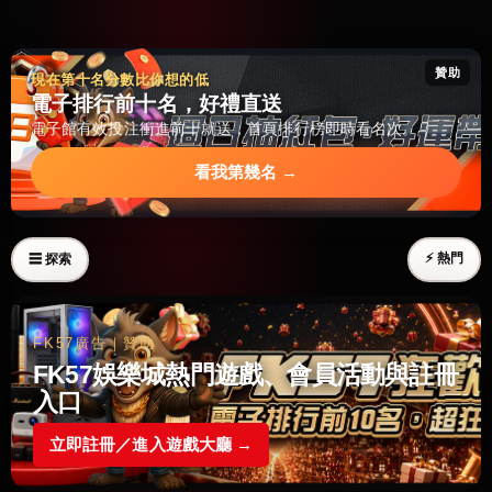
贊助
現在第十名分數比你想的低
電子排行前十名，好禮直送
電子館有效投注衝進前十就送，首頁排行榜即時看名次。
看我第幾名 →
⚡ 熱門
☰ 探索
FK57廣告｜贊助
FK57娛樂城熱門遊戲、會員活動與註冊
入口
立即註冊／進入遊戲大廳 →