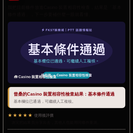
我把目前條件放進Casino 裝置相容性檢查，結果是「基本
條件通過」，下一步要補什麼一眼就看懂。
🧰 Casino 裝置相容性檢查
曾桑的Casino 裝置相容性檢查結果：基本條件通過
基本欄位已通過，可繼續人工複核。
★★★★★
使用後評價
測完把結果頁分享出去，其他人也能用同條件重測。