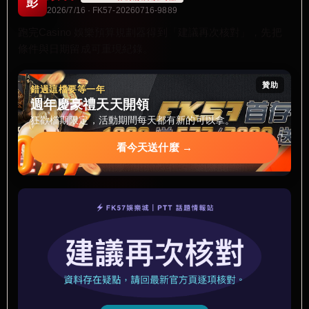
彭
2026/7/16 · FK57-20260716-9889
跑完Casino 娛樂預算規劃器得到「建議再次核對」，先把
條件與日期留成可重現紀錄。
贊助
錯過這檔要等一年
週年慶豪禮天天開領
狂歡檔期限定，活動期間每天都有新的可以拿。
看今天送什麼 →