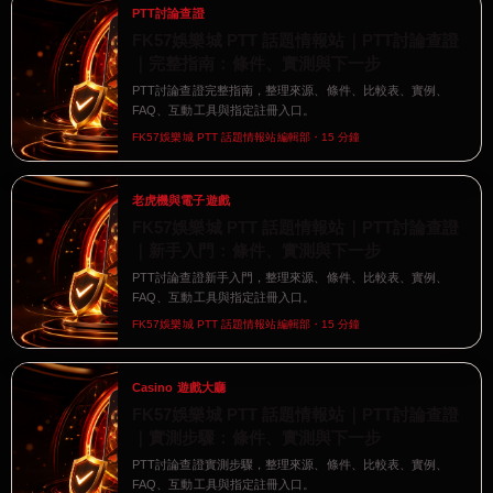
PTT討論查證
FK57娛樂城 PTT 話題情報站｜PTT討論查證
｜完整指南：條件、實測與下一步
PTT討論查證完整指南，整理來源、條件、比較表、實例、
FAQ、互動工具與指定註冊入口。
FK57娛樂城 PTT 話題情報站編輯部・15 分鐘
老虎機與電子遊戲
FK57娛樂城 PTT 話題情報站｜PTT討論查證
｜新手入門：條件、實測與下一步
PTT討論查證新手入門，整理來源、條件、比較表、實例、
FAQ、互動工具與指定註冊入口。
FK57娛樂城 PTT 話題情報站編輯部・15 分鐘
Casino 遊戲大廳
FK57娛樂城 PTT 話題情報站｜PTT討論查證
｜實測步驟：條件、實測與下一步
PTT討論查證實測步驟，整理來源、條件、比較表、實例、
FAQ、互動工具與指定註冊入口。