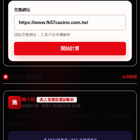
完整網址
請貼完整網址，工具只在本機解析
開始計算
今日工具結果
全部動態
施小姐
真人直播延遲診斷表
施
2026/7/18 · FK57-20260718-1230
同一組資料再測一次仍是「基本條件通過」，比只靠印象判
斷清楚很多。