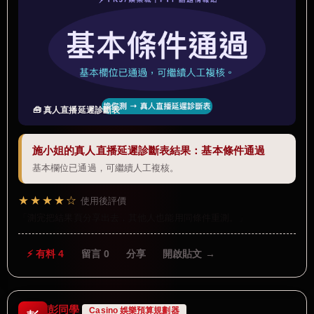
🧰 真人直播延遲診斷表
施小姐的真人直播延遲診斷表結果：基本條件通過
基本欄位已通過，可繼續人工複核。
★★★★☆
使用後評價
測完把結果頁分享出去，其他人也能用同條件重測。
⚡ 有料 4
留言 0
分享
開啟貼文 →
彭同學
Casino 娛樂預算規劃器