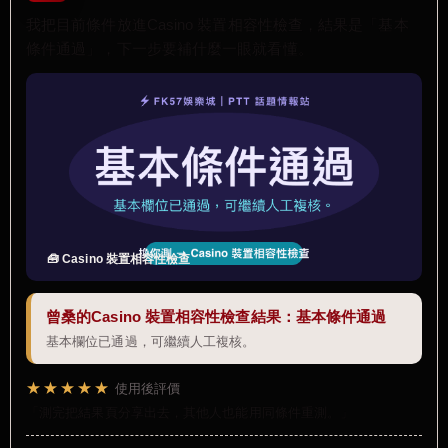
我把目前條件放進Casino 裝置相容性檢查，結果是「基本
條件通過」，下一步要補什麼一眼就看懂。
🧰 Casino 裝置相容性檢查
曾桑的Casino 裝置相容性檢查結果：基本條件通過
基本欄位已通過，可繼續人工複核。
★★★★★
使用後評價
測完把結果頁分享出去，其他人也能用同條件重測。