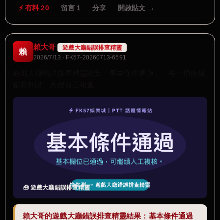
⚡ 有料 20
留言 1
分享
開啟貼文 →
賴大哥
遊戲大廳錯誤排查精靈
賴
2026/7/13 · FK57-20260713-6591
遊戲大廳錯誤排查精靈跑出「基本條件通過」，每一項依據
都有列出，方便自己複查。
🧰 遊戲大廳錯誤排查精靈
賴大哥的遊戲大廳錯誤排查精靈結果：基本條件通過