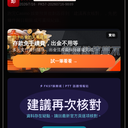
彭
2026/7/16 · FK57-20260716-9889
跑完Casino 娛樂預算規劃器得到「建議再次核對」，先把
條件與日期留成可重現紀錄。
贊助
怕卡出金的人看這個
存款免手續費，出金不用等
多元支付隨到隨玩，出金流程最快分鐘級完成。
試一筆看看 →