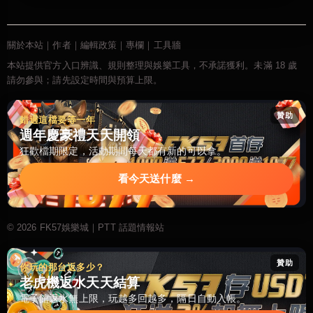
關於本站
｜
作者
｜
編輯政策
｜
專欄
｜
工具牆
本站提供官方入口辨識、規則整理與娛樂工具，不承諾獲利。未滿 18 歲
請勿參與；請先設定時間與預算上限。
贊助
錯過這檔要等一年
週年慶豪禮天天開領
狂歡檔期限定，活動期間每天都有新的可以拿。
看今天送什麼 →
© 2026 FK57娛樂城｜PTT 話題情報站
贊助
你玩的那台返多少？
老虎機返水天天結算
電子館返水無上限，玩越多回越多，隔日自動入帳。