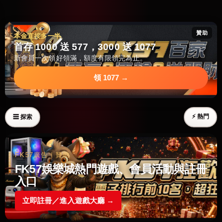
贊助
本金直接多一半
首存 1000 送 577，3000 送 1077
新會員一次領好領滿，額度有限領完為止。
領 1077 →
⚡ 熱門
☰ 探索
FK57廣告｜贊助
FK57娛樂城熱門遊戲、會員活動與註冊
入口
立即註冊／進入遊戲大廳 →