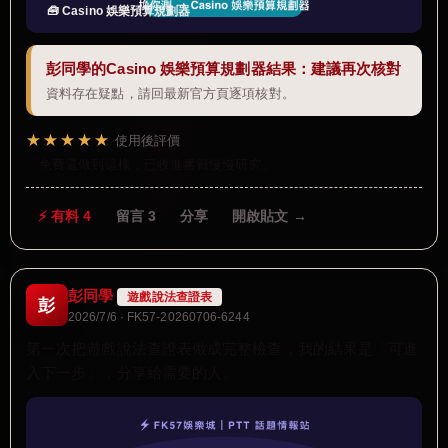
🧰 Casino 娛樂預算規劃器
彭同學的Casino 娛樂預算規劃器結果：建議再次核對
資料存在疑點，請回最新官方頁逐項核對。
★★★★★
使用後評價
免費還做到這樣，已收進書籤慢慢研究。
⚡ 有料 4
留言 3
分享
開啟貼文 →
彭同學
遊戲說法查證表
彭
2026/7/6 · FK57-20260706-6244
第一次把遊戲說法查證表做成完整檢查，我的結果是「可進
入下一步」，分享給需要的人。