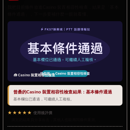
我把目前條件放進Casino 裝置相容性檢查，結果是「基本
條件通過」，下一步要補什麼一眼就看懂。
🧰 Casino 裝置相容性檢查
曾桑的Casino 裝置相容性檢查結果：基本條件通過
基本欄位已通過，可繼續人工複核。
★★★★★
使用後評價
測完把結果頁分享出去，其他人也能用同條件重測。