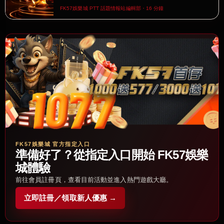
FK57娛樂城 PTT 話題情報站編輯部・16 分鐘
FK57娛樂城 官方指定入口
準備好了？從指定入口開始 FK57娛樂
城體驗
前往會員註冊頁，查看目前活動並進入熱門遊戲大廳。
立即註冊／領取新人優惠 →