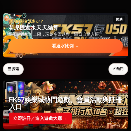
贊助
你玩的那台返多少？
老虎機返水天天結算
電子館返水無上限，玩越多回越多，隔日自動入帳。
看返水比例 →
⚡ 熱門
☰ 探索
FK57廣告｜贊助
FK57娛樂城熱門遊戲、會員活動與註冊
入口
立即註冊／進入遊戲大廳 →