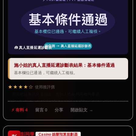
🧰 真人直播延遲診斷表
施小姐的真人直播延遲診斷表結果：基本條件通過
基本欄位已通過，可繼續人工複核。
★★★★☆
使用後評價
測完把結果頁分享出去，其他人也能用同條件重測。
⚡ 有料 4
留言 0
分享
開啟貼文 →
彭同學
Casino 娛樂預算規劃器