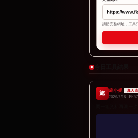
請貼完整網址，工具
今日工具結果
施小姐
真人
施
2026/7/18 · FK5
同一組資料再測一次