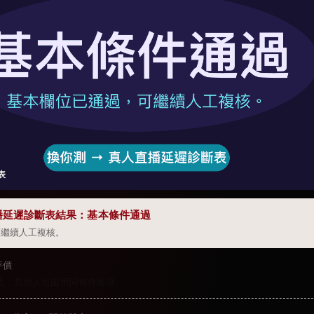
表
播延遲診斷表結果：基本條件通過
可繼續人工複核。
評價
去，其他人也能用同條件重測。