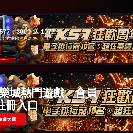
577，3000 送 1077
，額度有限領完為止。
7娛樂城熱門遊戲、會員
註冊入口
遊戲大廳 →