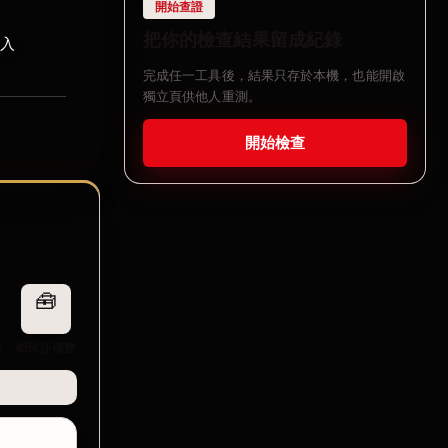
開始查證
把你的檢查結果留成紀錄
冊入
完成任一工具後，結果只存於本機，也能開啟
獨立頁供他人重測。
開始檢查
🧰
🧰
🧰
🔁
🧰
📡
錯
鄉民評價整
真人直播延
真人百家樂
Casin
Casin
真人桌流程