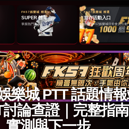
FK57娛樂城 精選
FK57娛樂城 精選
SUPER 體育
首存活動入口
掌握熱門賽事入口 →
查看 FK57娛樂城目前會員活動 
7娛樂城 PTT 話題情
TT討論查證｜完整指
、實測與下一步