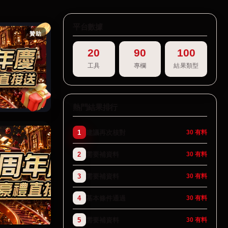
平台數據
贊助
20
90
100
工具
專欄
結果類型
熱門結果排行
1
建議再次核對
30 有料
2
需要補資料
30 有料
3
需要補資料
30 有料
4
基本條件通過
30 有料
5
需要補資料
30 有料