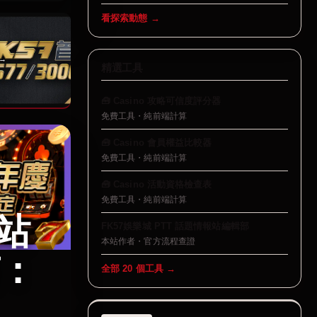
看探索動態 →
→
精選工具
🧰 Casino 攻略可信度評分器
免費工具・純前端計算
🧰 Casino 會員權益比較器
免費工具・純前端計算
🧰 Casino 活動資格檢查表
免費工具・純前端計算
報站
FK57娛樂城 PTT 話題情報站編輯部
本站作者・官方流程查證
南：
全部 20 個工具 →