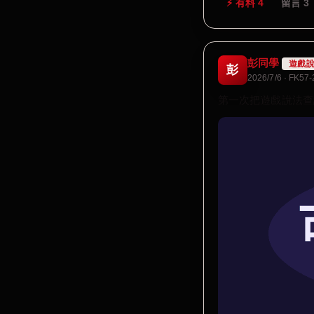
⚡ 有料 4
留言 3
彭同學
遊戲
彭
2026/7/6 · FK57
第一次把遊戲說法查