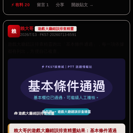
⚡ 有料 20
留言 1
分享
開啟貼文 →
賴大哥
遊戲大廳錯誤排查精靈
賴
2026/7/13 · FK57-20260713-6591
遊戲大廳錯誤排查精靈跑出「基本條件通過」，每一項依據
都有列出，方便自己複查。
🧰 遊戲大廳錯誤排查精靈
賴大哥的遊戲大廳錯誤排查精靈結果：基本條件通過