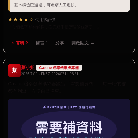
基本欄位已通過，可繼續人工複核。
★★★★☆
使用後評價
每個數字都有解釋，看完順手把原理段也讀了。
⚡ 有料 2
留言 1
分享
開啟貼文 →
蔡小姐
Casino 賠率機率換算器
蔡
2026/7/11 · FK57-20260711-0621
Casino 賠率機率換算器跑出「需要補資料」，每一項依據
都有列出，方便自己複查。