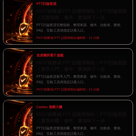
PTT討論查證
FK57娛樂城 PTT 話題情報站｜PTT討論查證
｜完整指南：條件、實測與下一步
PTT討論查證完整指南，整理來源、條件、比較表、實例、
FAQ、互動工具與指定註冊入口。
FK57娛樂城 PTT 話題情報站編輯部・15 分鐘
老虎機與電子遊戲
FK57娛樂城 PTT 話題情報站｜PTT討論查證
｜新手入門：條件、實測與下一步
PTT討論查證新手入門，整理來源、條件、比較表、實例、
FAQ、互動工具與指定註冊入口。
FK57娛樂城 PTT 話題情報站編輯部・15 分鐘
Casino 遊戲大廳
FK57娛樂城 PTT 話題情報站｜PTT討論查證
｜實測步驟：條件、實測與下一步
PTT討論查證實測步驟，整理來源、條件、比較表、實例、
FAQ、互動工具與指定註冊入口。