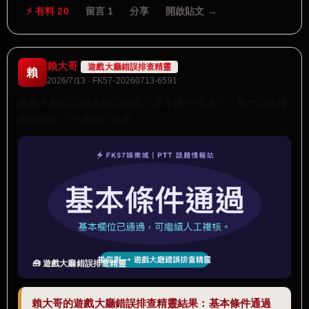
⚡ 有料 20
留言 1
分享
開啟貼文 →
賴大哥
遊戲大廳錯誤排查精靈
賴
2026/7/13 · FK57-20260713-6591
遊戲大廳錯誤排查精靈跑出「基本條件通過」，每一項依據
都有列出，方便自己複查。
🧰 遊戲大廳錯誤排查精靈
賴大哥的遊戲大廳錯誤排查精靈結果：基本條件通過