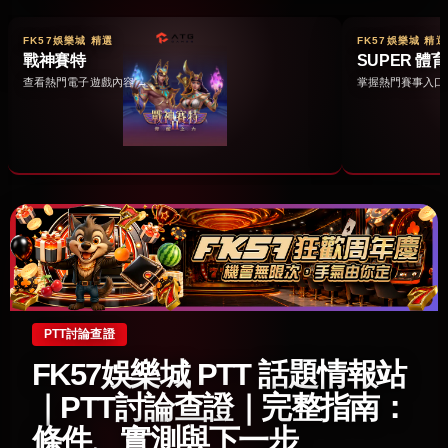
FK57娛樂城 精選
FK57娛樂城 精選
戰神賽特
SUPER 體育
查看熱門電子遊戲內容 →
掌握熱門賽事入口
PTT討論查證
FK57娛樂城 PTT 話題情報站
｜PTT討論查證｜完整指南：
條件、實測與下一步