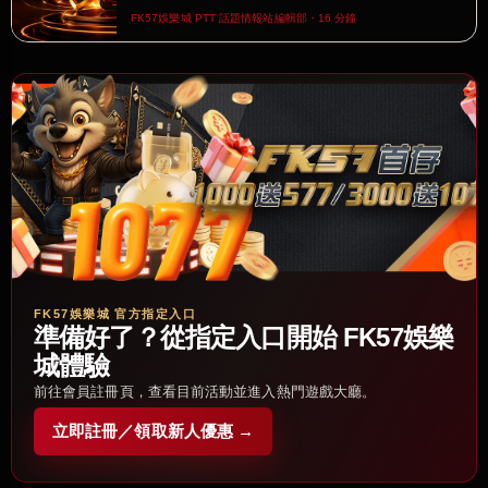
FK57娛樂城 PTT 話題情報站編輯部・16 分鐘
FK57娛樂城 官方指定入口
準備好了？從指定入口開始 FK57娛樂
城體驗
前往會員註冊頁，查看目前活動並進入熱門遊戲大廳。
立即註冊／領取新人優惠 →