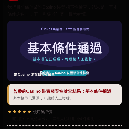
我把目前條件放進Casino 裝置相容性檢查，結果是「基本
條件通過」，下一步要補什麼一眼就看懂。
🧰 Casino 裝置相容性檢查
曾桑的Casino 裝置相容性檢查結果：基本條件通過
基本欄位已通過，可繼續人工複核。
★★★★★
使用後評價
測完把結果頁分享出去，其他人也能用同條件重測。