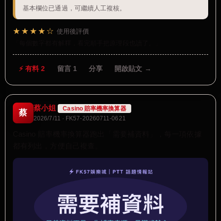
基本欄位已通過，可繼續人工複核。
★★★★☆
使用後評價
每個數字都有解釋，看完順手把原理段也讀了。
⚡ 有料 2
留言 1
分享
開啟貼文 →
蔡小姐
Casino 賠率機率換算器
蔡
2026/7/11 · FK57-20260711-0621
Casino 賠率機率換算器跑出「需要補資料」，每一項依據
都有列出，方便自己複查。