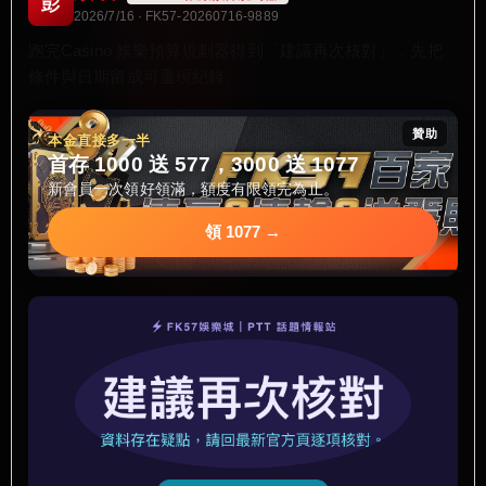
彭
2026/7/16 · FK57-20260716-9889
跑完Casino 娛樂預算規劃器得到「建議再次核對」，先把
條件與日期留成可重現紀錄。
贊助
本金直接多一半
首存 1000 送 577，3000 送 1077
新會員一次領好領滿，額度有限領完為止。
領 1077 →