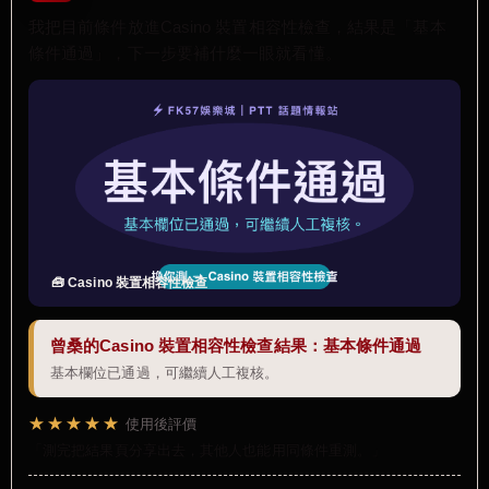
我把目前條件放進Casino 裝置相容性檢查，結果是「基本
條件通過」，下一步要補什麼一眼就看懂。
🧰 Casino 裝置相容性檢查
曾桑的Casino 裝置相容性檢查結果：基本條件通過
基本欄位已通過，可繼續人工複核。
★★★★★
使用後評價
測完把結果頁分享出去，其他人也能用同條件重測。