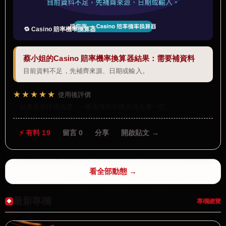
🔁 Casino 賠率機率換算器
蔡小姐的Casino 賠率機率換算器結果：需要補資料
目前資料不足，先補齊來源、日期或輸入。
★★★★★
使用後評價
結果頁做得很清楚，一眼看懂目前條件落在哪一型。
⚡ 有料 19
留言 0
分享
開啟貼文 →
看全部動態 →
最新專欄
專欄總覽