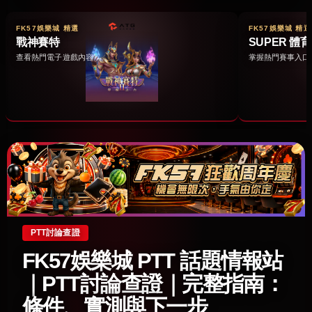
FK57娛樂城 精選
FK57娛樂城 精選
戰神賽特
SUPER 體育
查看熱門電子遊戲內容 →
掌握熱門賽事入口
PTT討論查證
FK57娛樂城 PTT 話題情報站
｜PTT討論查證｜完整指南：
條件、實測與下一步