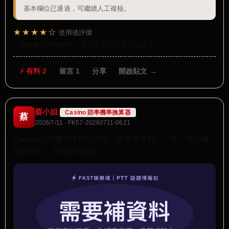
基本欄位已通過，可繼續人工複核。
★★★★☆
使用後評價
每個數字都有解釋，看完順手把原理段也讀了。
⚡ 有料 2
留言 1
分享
開啟貼文 →
蔡小姐
Casino 賠率機率換算器
蔡
2026/7/11 · FK57-20260711-0621
Casino 賠率機率換算器跑出「需要補資料」，每一項依據
都有列出，方便自己複查。