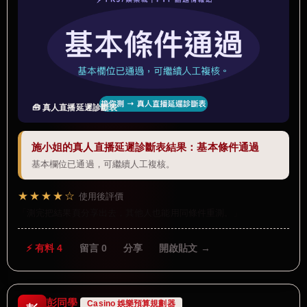
🧰 真人直播延遲診斷表
施小姐的真人直播延遲診斷表結果：基本條件通過
基本欄位已通過，可繼續人工複核。
★★★★☆
使用後評價
測完把結果頁分享出去，其他人也能用同條件重測。
⚡ 有料 4
留言 0
分享
開啟貼文 →
彭同學
Casino 娛樂預算規劃器