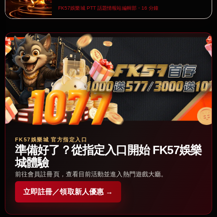
FK57娛樂城 PTT 話題情報站編輯部・16 分鐘
FK57娛樂城 官方指定入口
準備好了？從指定入口開始 FK57娛樂
城體驗
前往會員註冊頁，查看目前活動並進入熱門遊戲大廳。
立即註冊／領取新人優惠 →