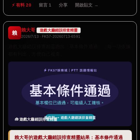
⚡ 有料 20
留言 1
分享
開啟貼文 →
賴大哥
遊戲大廳錯誤排查精靈
賴
2026/7/13 · FK57-20260713-6591
遊戲大廳錯誤排查精靈跑出「基本條件通過」，每一項依據
都有列出，方便自己複查。
🧰 遊戲大廳錯誤排查精靈
賴大哥的遊戲大廳錯誤排查精靈結果：基本條件通過