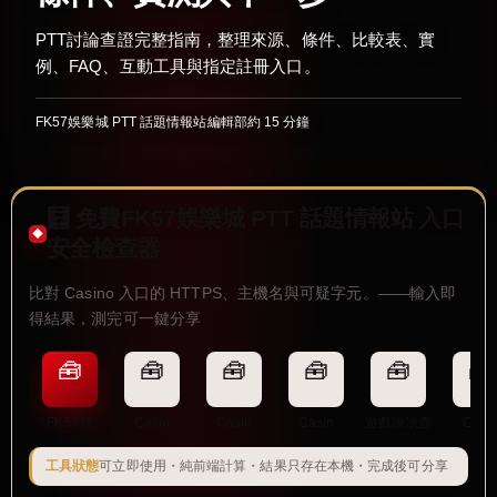
PTT討論查證完整指南，整理來源、條件、比較表、實
例、FAQ、互動工具與指定註冊入口。
FK57娛樂城 PTT 話題情報站編輯部
約 15 分鐘
🧮 免費FK57娛樂城 PTT 話題情報站 入口
安全檢查器
比對 Casino 入口的 HTTPS、主機名與可疑字元。——輸入即
得結果，測完可一鍵分享
🧰
🧰
🧰
🧰
🧰
🧰
FK57娛
Casin
Casin
Casin
遊戲說法查
Casi
工具狀態
可立即使用・純前端計算・結果只存在本機・完成後可分享