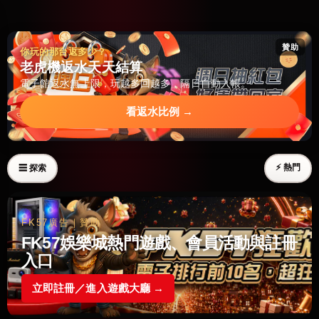
贊助
你玩的那台返多少？
老虎機返水天天結算
電子館返水無上限，玩越多回越多，隔日自動入帳。
看返水比例 →
⚡ 熱門
☰ 探索
FK57廣告｜贊助
FK57娛樂城熱門遊戲、會員活動與註冊
入口
立即註冊／進入遊戲大廳 →