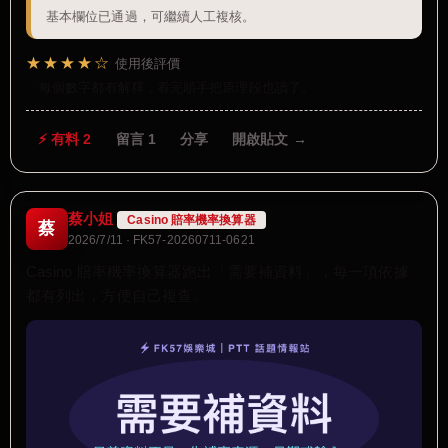
基本欄位已通過，可繼續人工複核。
★★★★☆
使用後評價
每個數字都有解釋，看完順手把原理段也讀了。
⚡ 有料 2
留言 1
分享
開啟貼文 →
蔡小姐
Casino 賠率機率換算器
蔡
2026/7/11 · FK57-20260711-0621
Casino 賠率機率換算器跑出「需要補資料」，每一項依據
都有列出，方便自己複查。