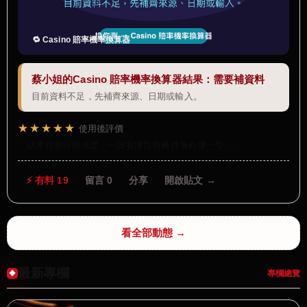
🔁 Casino 賠率機率換算器
蔡小姐的Casino 賠率機率換算器結果：需要補資料
目前資料不足，先補齊來源、日期或輸入。
★★★★★
使用後評價
結果頁做得很清楚，一眼看懂目前條件落在哪一型。
⚡ 有料 19
留言 0
分享
開啟貼文 →
看全部動態 →
最新專欄
專欄總覽