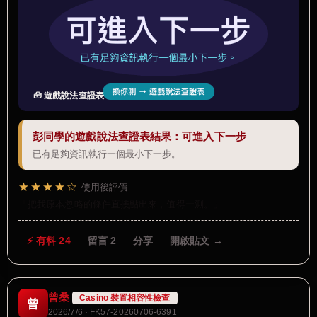
🧰 遊戲說法查證表
彭同學的遊戲說法查證表結果：可進入下一步
已有足夠資訊執行一個最小下一步。
★★★★☆
使用後評價
把我原本忽略的條件直接點出來，值得一測。
⚡ 有料 24
留言 2
分享
開啟貼文 →
曾桑
Casino 裝置相容性檢查
曾
2026/7/6 · FK57-20260706-6391