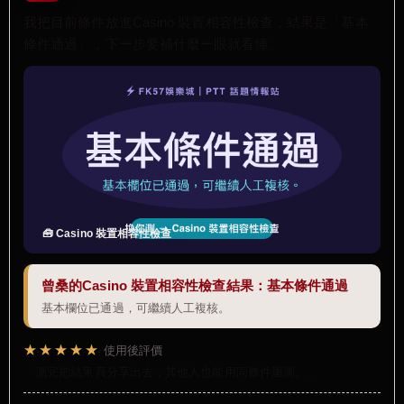
我把目前條件放進Casino 裝置相容性檢查，結果是「基本
條件通過」，下一步要補什麼一眼就看懂。
🧰 Casino 裝置相容性檢查
曾桑的Casino 裝置相容性檢查結果：基本條件通過
基本欄位已通過，可繼續人工複核。
★★★★★
使用後評價
測完把結果頁分享出去，其他人也能用同條件重測。