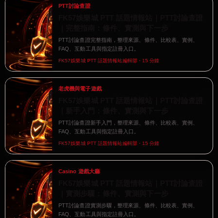
PTT討論查證
FK57娛樂城 PTT 話題情報站｜PTT討論查證
｜完整指南：條件、實測與下一步
PTT討論查證完整指南，整理來源、條件、比較表、實例、
FAQ、互動工具與指定註冊入口。
FK57娛樂城 PTT 話題情報站編輯部・15 分鐘
老虎機與電子遊戲
FK57娛樂城 PTT 話題情報站｜PTT討論查證
｜新手入門：條件、實測與下一步
PTT討論查證新手入門，整理來源、條件、比較表、實例、
FAQ、互動工具與指定註冊入口。
FK57娛樂城 PTT 話題情報站編輯部・15 分鐘
Casino 遊戲大廳
FK57娛樂城 PTT 話題情報站｜PTT討論查證
｜實測步驟：條件、實測與下一步
PTT討論查證實測步驟，整理來源、條件、比較表、實例、
FAQ、互動工具與指定註冊入口。