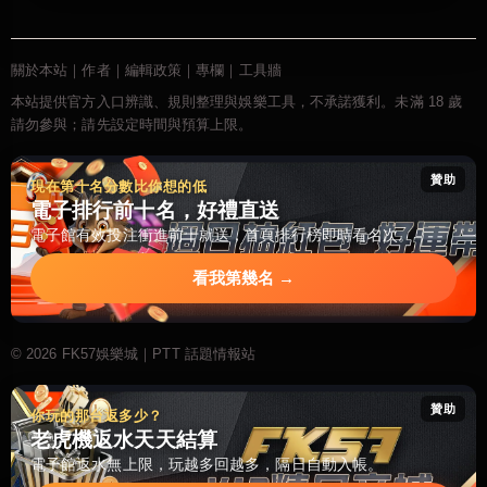
關於本站
｜
作者
｜
編輯政策
｜
專欄
｜
工具牆
本站提供官方入口辨識、規則整理與娛樂工具，不承諾獲利。未滿 18 歲
請勿參與；請先設定時間與預算上限。
贊助
現在第十名分數比你想的低
電子排行前十名，好禮直送
電子館有效投注衝進前十就送，首頁排行榜即時看名次。
看我第幾名 →
© 2026 FK57娛樂城｜PTT 話題情報站
贊助
你玩的那台返多少？
老虎機返水天天結算
電子館返水無上限，玩越多回越多，隔日自動入帳。