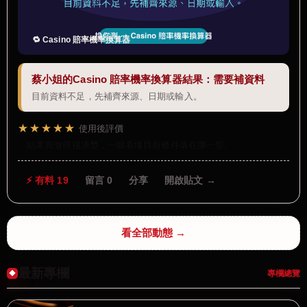
🔁 Casino 賠率機率換算器
蔡小姐的Casino 賠率機率換算器結果：需要補資料
目前資料不足，先補齊來源、日期或輸入。
★★★★★
使用後評價
結果頁做得很清楚，一眼看懂目前條件落在哪一型。
⚡ 有料 19
留言 0
分享
開啟貼文 →
看全部動態 →
最新專欄
專欄總覽