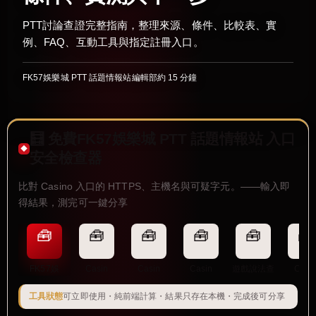
PTT討論查證完整指南，整理來源、條件、比較表、實
例、FAQ、互動工具與指定註冊入口。
FK57娛樂城 PTT 話題情報站編輯部
約 15 分鐘
🧮 免費FK57娛樂城 PTT 話題情報站 入口
安全檢查器
比對 Casino 入口的 HTTPS、主機名與可疑字元。——輸入即
得結果，測完可一鍵分享
🧰
🧰
🧰
🧰
🧰
🧰
FK57娛
Casin
Casin
Casin
遊戲說法查
Casi
工具狀態
可立即使用・純前端計算・結果只存在本機・完成後可分享