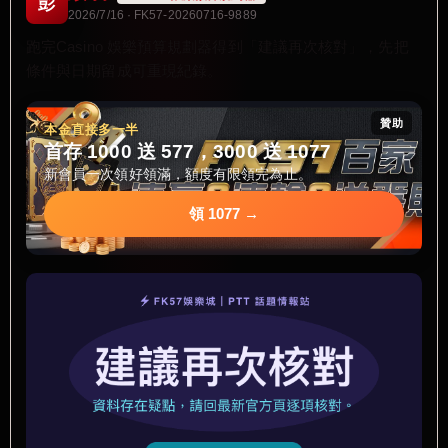
彭
2026/7/16 · FK57-20260716-9889
跑完Casino 娛樂預算規劃器得到「建議再次核對」，先把
條件與日期留成可重現紀錄。
贊助
本金直接多一半
首存 1000 送 577，3000 送 1077
新會員一次領好領滿，額度有限領完為止。
領 1077 →