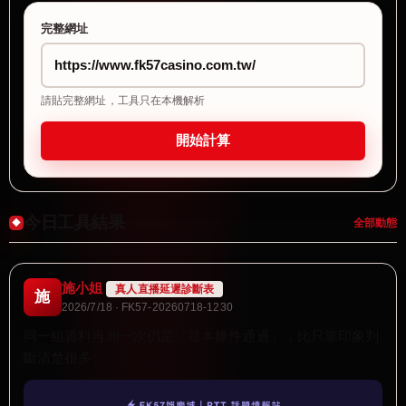
完整網址
請貼完整網址，工具只在本機解析
開始計算
今日工具結果
全部動態
施小姐
真人直播延遲診斷表
施
2026/7/18 · FK57-20260718-1230
同一組資料再測一次仍是「基本條件通過」，比只靠印象判
斷清楚很多。