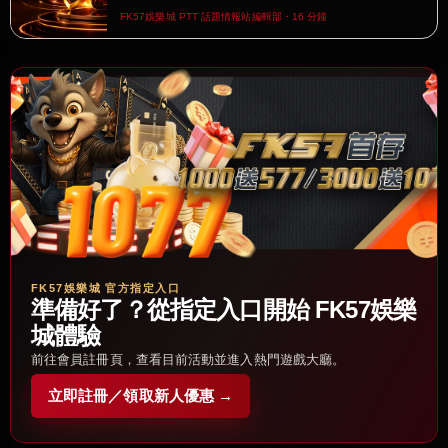
FK57娛樂城 PTT 話題情報站編輯部・16 分鐘
FK57娛樂城 官方指定入口
準備好了？從指定入口開始 FK57娛樂
城體驗
前往會員註冊頁，查看目前活動並進入熱門遊戲大廳。
立即註冊／領取新人優惠 →