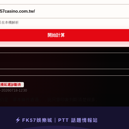
只在本機解析
開始計算
直播延遲診斷表
7-20260718-1230
仍是「基本條件通過」，比只靠印象判斷清楚很多。