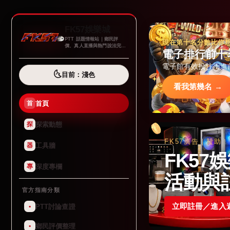
FK57娛樂城
PTT 話題情報站｜鄉民評
現在第十名分數比你
價、真人直播與熱門說法完整
電子排行前十
查證
電子館有效投注衝進
🌜
目前：淺色
看我第幾名 →
首
首頁
探
探索動態
FK57廣告｜贊助
器
工具牆
FK5
專
深度專欄
活動與
官方指南分類
立即註冊／進入
PTT討論查證
▪
鄉民評價整理
▪