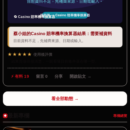
🔁 Casino 賠率機率換算器
蔡小姐的Casino 賠率機率換算器結果：需要補資料
目前資料不足，先補齊來源、日期或輸入。
★★★★★
使用後評價
結果頁做得很清楚，一眼看懂目前條件落在哪一型。
⚡ 有料 19
留言 0
分享
開啟貼文 →
看全部動態 →
最新專欄
專欄總覽