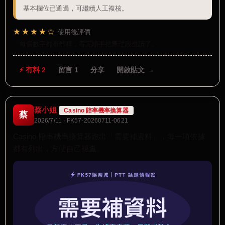
基本欄位已通過，可繼續人工複核。
★★★★☆
使用後評價
每個數字都有解釋，看完順手把原理段也讀了。
⚡ 有料 2
留言 1
分享
開啟貼文 →
蔡小姐
Casino 賠率機率換算器
蔡
2026/7/11 · FK57-20260711-0621
Casino 賠率機率換算器跑出「需要補資料」，每一項依據
都有列出，方便自己複查。