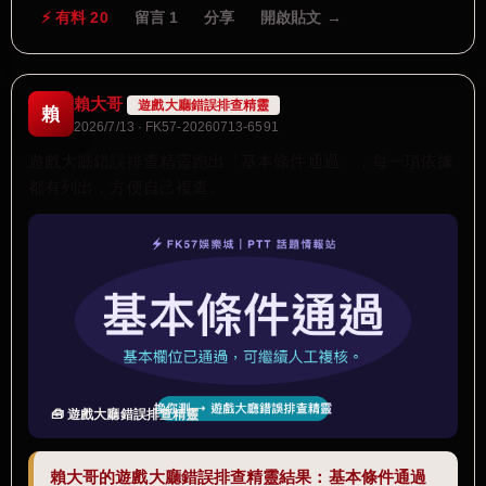
⚡ 有料 20
留言 1
分享
開啟貼文 →
賴大哥
遊戲大廳錯誤排查精靈
賴
2026/7/13 · FK57-20260713-6591
遊戲大廳錯誤排查精靈跑出「基本條件通過」，每一項依據
都有列出，方便自己複查。
🧰 遊戲大廳錯誤排查精靈
賴大哥的遊戲大廳錯誤排查精靈結果：基本條件通過