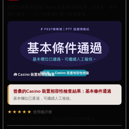
我把目前條件放進Casino 裝置相容性檢查，結果是「基本
條件通過」，下一步要補什麼一眼就看懂。
🧰 Casino 裝置相容性檢查
曾桑的Casino 裝置相容性檢查結果：基本條件通過
基本欄位已通過，可繼續人工複核。
★★★★★
使用後評價
測完把結果頁分享出去，其他人也能用同條件重測。