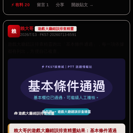
⚡ 有料 20
留言 1
分享
開啟貼文 →
賴大哥
遊戲大廳錯誤排查精靈
賴
2026/7/13 · FK57-20260713-6591
遊戲大廳錯誤排查精靈跑出「基本條件通過」，每一項依據
都有列出，方便自己複查。
🧰 遊戲大廳錯誤排查精靈
賴大哥的遊戲大廳錯誤排查精靈結果：基本條件通過