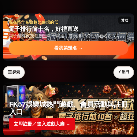
贊助
現在第十名分數比你想的低
電子排行前十名，好禮直送
電子館有效投注衝進前十就送，首頁排行榜即時看名次。
看我第幾名 →
⚡ 熱門
☰ 探索
FK57廣告｜贊助
FK57娛樂城熱門遊戲、會員活動與註冊
入口
立即註冊／進入遊戲大廳 →