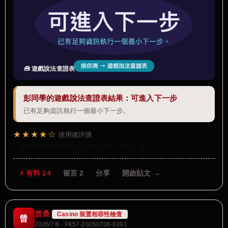
🧰 遊戲說法查證表
彭同學的遊戲說法查證表結果：可進入下一步
已有足夠資訊執行一個最小下一步。
★★★★☆
使用後評價
把我原本忽略的條件直接點出來，值得一測。
⚡ 有料 24
留言 2
分享
開啟貼文 →
曾桑
Casino 裝置相容性檢查
曾
2026/7/6 · FK57-20260706-6391