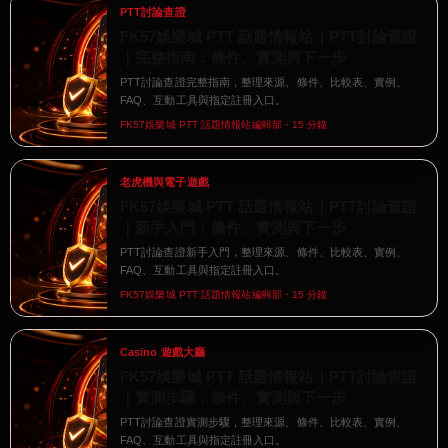
PTT討論查證
FK57娛樂城 PTT 話題情報站｜PTT討論查證
｜完整指南：條件、實測與下一步
PTT討論查證完整指南，整理來源、條件、比較表、實例、
FAQ、互動工具與指定註冊入口。
FK57娛樂城 PTT 話題情報站編輯部・15 分鐘
老虎機與電子遊戲
FK57娛樂城 PTT 話題情報站｜PTT討論查證
｜新手入門：條件、實測與下一步
PTT討論查證新手入門，整理來源、條件、比較表、實例、
FAQ、互動工具與指定註冊入口。
FK57娛樂城 PTT 話題情報站編輯部・15 分鐘
Casino 遊戲大廳
FK57娛樂城 PTT 話題情報站｜PTT討論查證
｜實測步驟：條件、實測與下一步
PTT討論查證實測步驟，整理來源、條件、比較表、實例、
FAQ、互動工具與指定註冊入口。