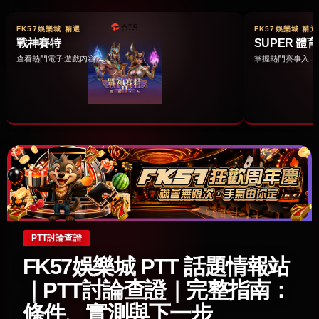
FK57娛樂城 精選
FK57娛樂城 精選
戰神賽特
SUPER 體育
查看熱門電子遊戲內容 →
掌握熱門賽事入口
PTT討論查證
FK57娛樂城 PTT 話題情報站
｜PTT討論查證｜完整指南：
條件、實測與下一步