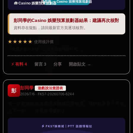
🧰 Casino 娛樂預算規劃器
彭同學的Casino 娛樂預算規劃器結果：建議再次核對
資料存在疑點，請回最新官方頁逐項核對。
★★★★★
使用後評價
免費還做到這樣，已收進書籤慢慢研究。
⚡ 有料 4
留言 3
分享
開啟貼文 →
彭同學
遊戲說法查證表
彭
2026/7/6 · FK57-20260706-6244
第一次把遊戲說法查證表做成完整檢查，我的結果是「可進
入下一步」，分享給需要的人。