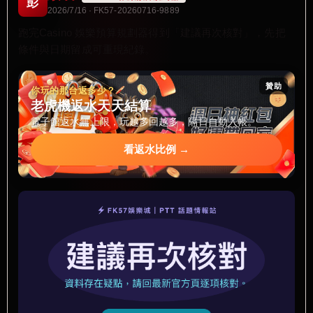
彭
2026/7/16 · FK57-20260716-9889
跑完Casino 娛樂預算規劃器得到「建議再次核對」，先把
條件與日期留成可重現紀錄。
贊助
你玩的那台返多少？
老虎機返水天天結算
電子館返水無上限，玩越多回越多，隔日自動入帳。
看返水比例 →