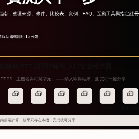
整指南，整理來源、條件、比較表、實例、FAQ、互動工具與指定註
話題情報站編輯部
約 15 分鐘
57娛樂城 PTT 話題情報站 入口安全檢查器
口的 HTTPS、主機名與可疑字元。——輸入即得結果，測完可一鍵分享
🧰
🧰
🧰
🧰
🧰
🧰
Casin
Casin
遊戲說法查
Casin
Casin
遊戲大廳
・純前端計算・結果只存在本機・完成後可分享