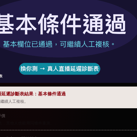
表
播延遲診斷表結果：基本條件通過
可繼續人工複核。
評價
去，其他人也能用同條件重測。