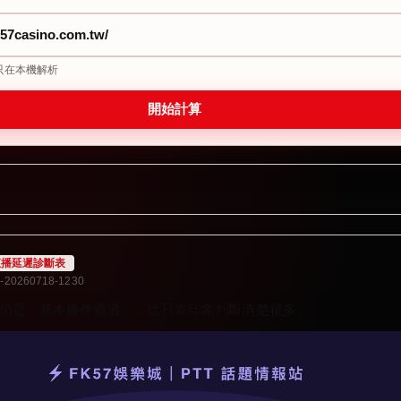
只在本機解析
開始計算
直播延遲診斷表
7-20260718-1230
仍是「基本條件通過」，比只靠印象判斷清楚很多。