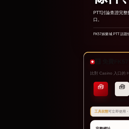
PTT討論查證完
口。
FK57娛樂城 PTT 
🧮 免費FK
比對 Casino 入
🧰
🧰
FK57娛
Casin
工具狀態
可立即使用
完整網址