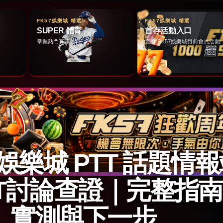
FK57娛樂城 精選
FK57娛樂城 精選
SUPER 體育
首存活動入口
掌握熱門賽事入口 →
查看 FK57娛樂城目前會員活動 
7娛樂城 PTT 話題情
TT討論查證｜完整指
、實測與下一步