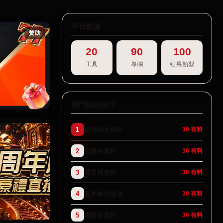
平台數據
贊助
20
90
100
工具
專欄
結果類型
熱門結果排行
1
建議再次核對
30 有料
2
需要補資料
30 有料
3
需要補資料
30 有料
4
基本條件通過
30 有料
5
需要補資料
30 有料