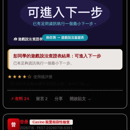
🧰 遊戲說法查證表
彭同學的遊戲說法查證表結果：可進入下一步
已有足夠資訊執行一個最小下一步。
★★★★☆
使用後評價
把我原本忽略的條件直接點出來，值得一測。
⚡ 有料 24
留言 2
分享
開啟貼文 →
曾桑
Casino 裝置相容性檢查
曾
2026/7/6 · FK57-20260706-6391