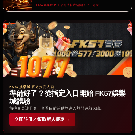
FK57娛樂城 PTT 話題情報站編輯部・16 分鐘
FK57娛樂城 官方指定入口
準備好了？從指定入口開始 FK57娛樂
城體驗
前往會員註冊頁，查看目前活動並進入熱門遊戲大廳。
立即註冊／領取新人優惠 →