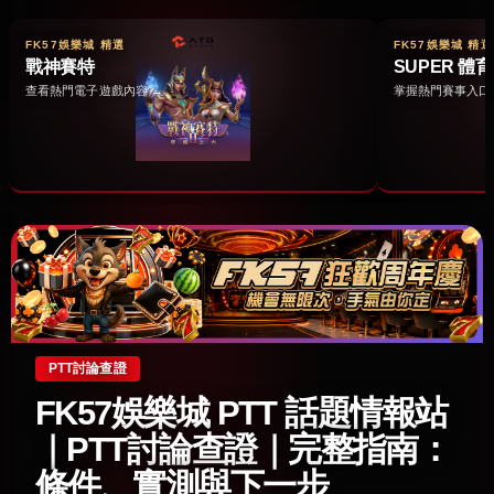
FK57娛樂城 精選
FK57娛樂城 精選
戰神賽特
SUPER 體育
查看熱門電子遊戲內容 →
掌握熱門賽事入口
PTT討論查證
FK57娛樂城 PTT 話題情報站
｜PTT討論查證｜完整指南：
條件、實測與下一步