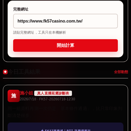
完整網址
請貼完整網址，工具只在本機解析
開始計算
今日工具結果
全部動態
施小姐
真人直播延遲診斷表
施
2026/7/18 · FK57-20260718-1230
同一組資料再測一次仍是「基本條件通過」，比只靠印象判
斷清楚很多。