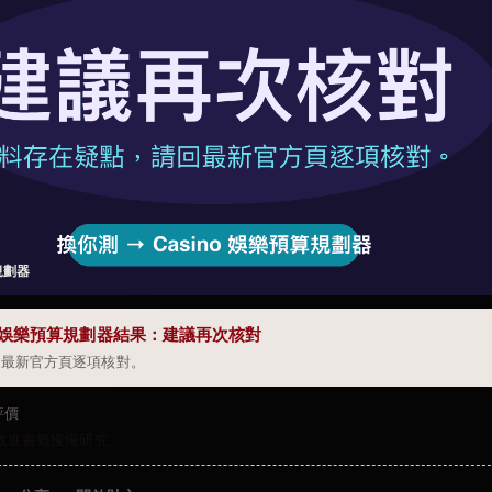
算規劃器
no 娛樂預算規劃器結果：建議再次核對
回最新官方頁逐項核對。
評價
收進書籤慢慢研究。