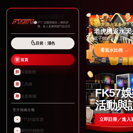
FK57娛樂城
PTT 話題情報站｜鄉民評
你玩的那台返多少？
價、真人直播與熱門說法完整
老虎機返水天
查證
電子館返水無上限，
🌜
目前：淺色
看返水比例 →
首
首頁
探
探索動態
FK57廣告｜贊助
器
工具牆
FK5
專
深度專欄
活動與
官方指南分類
立即註冊／進入
PTT討論查證
▪
鄉民評價整理
▪