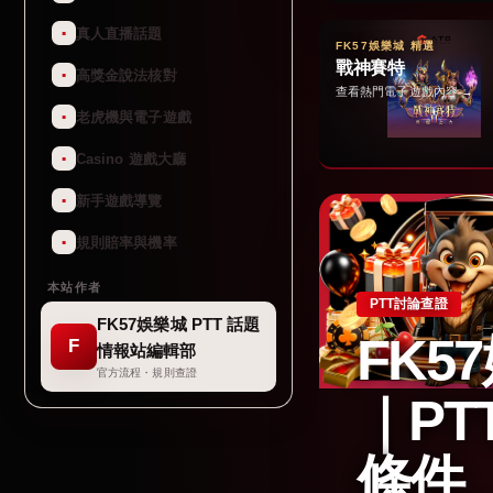
真人直播話題
▪
FK57娛樂城 精選
戰神賽特
高獎金說法核對
▪
查看熱門電子遊戲內容 →
老虎機與電子遊戲
▪
Casino 遊戲大廳
▪
新手遊戲導覽
▪
規則賠率與機率
▪
本站作者
PTT討論查證
FK57娛樂城 PTT 話題
FK5
F
情報站編輯部
官方流程・規則查證
｜P
條件