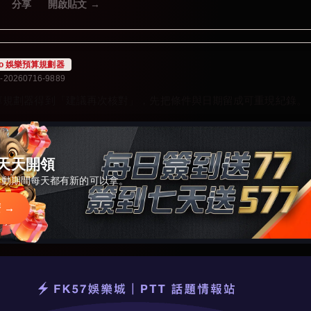
分享
開啟貼文 →
ino 娛樂預算規劃器
7-20260716-9889
娛樂預算規劃器得到「建議再次核對」，先把條件與日期留成可重現紀錄。
天天開領
活動期間每天都有新的可以拿。
 →