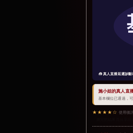
🧰 真人直播延遲診斷
施小姐的真人直
基本欄位已通過，
★★★★☆
使用後
測完把結果頁分享出