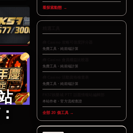
看探索動態 →
→
精選工具
🧰 Casino 攻略可信度評分器
免費工具・純前端計算
🧰 Casino 會員權益比較器
免費工具・純前端計算
🧰 Casino 活動資格檢查表
免費工具・純前端計算
報站
FK57娛樂城 PTT 話題情報站編輯部
本站作者・官方流程查證
南：
全部 20 個工具 →