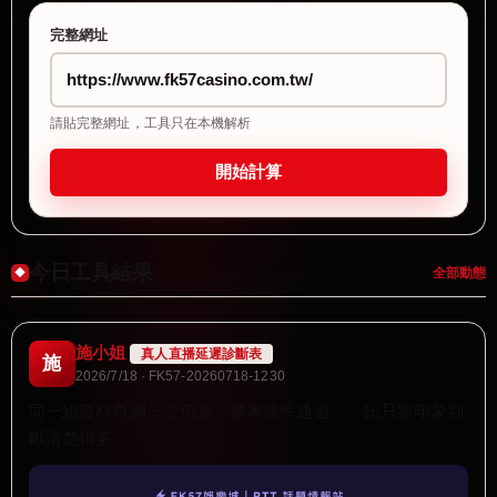
完整網址
請貼完整網址，工具只在本機解析
開始計算
今日工具結果
全部動態
施小姐
真人直播延遲診斷表
施
2026/7/18 · FK57-20260718-1230
同一組資料再測一次仍是「基本條件通過」，比只靠印象判
斷清楚很多。