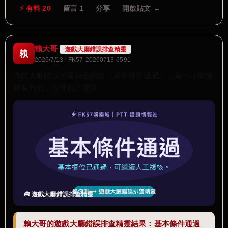
⚡ 有料 20
留言 1
分享
開啟貼文 →
賴大哥
遊戲大廳錯誤排查精靈
賴
2026/7/13 · FK57-20260713-6591
遊戲大廳錯誤排查精靈跑出「基本條件通過」，每一項依據
都有列出，方便自己複查。
🧰 遊戲大廳錯誤排查精靈
賴大哥的遊戲大廳錯誤排查精靈結果：基本條件通過