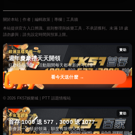
關於本站
｜
作者
｜
編輯政策
｜
專欄
｜
工具牆
本站提供官方入口辨識、規則整理與娛樂工具，不承諾獲利。未滿 18 歲
請勿參與；請先設定時間與預算上限。
贊助
錯過這檔要等一年
週年慶豪禮天天開領
狂歡檔期限定，活動期間每天都有新的可以拿。
看今天送什麼 →
© 2026 FK57娛樂城｜PTT 話題情報站
贊助
本金直接多一半
首存 1000 送 577，3000 送 1077
新會員一次領好領滿，額度有限領完為止。