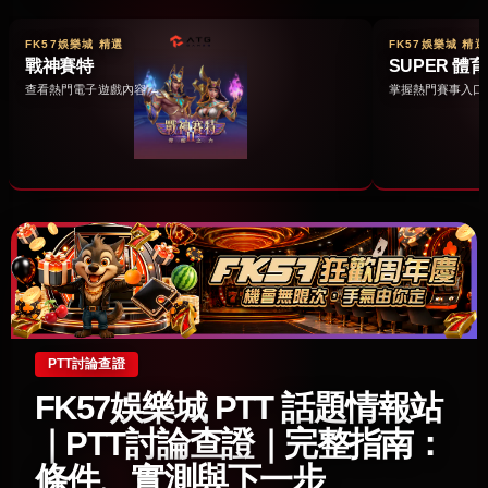
FK57娛樂城 精選
FK57娛樂城 精選
戰神賽特
SUPER 體育
查看熱門電子遊戲內容 →
掌握熱門賽事入口
PTT討論查證
FK57娛樂城 PTT 話題情報站
｜PTT討論查證｜完整指南：
條件、實測與下一步