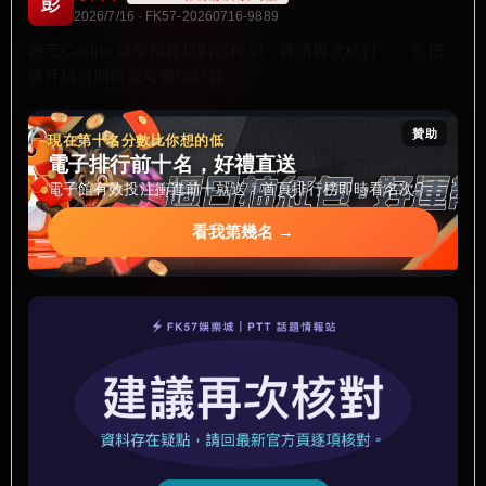
彭
2026/7/16 · FK57-20260716-9889
跑完Casino 娛樂預算規劃器得到「建議再次核對」，先把
條件與日期留成可重現紀錄。
贊助
現在第十名分數比你想的低
電子排行前十名，好禮直送
電子館有效投注衝進前十就送，首頁排行榜即時看名次。
看我第幾名 →