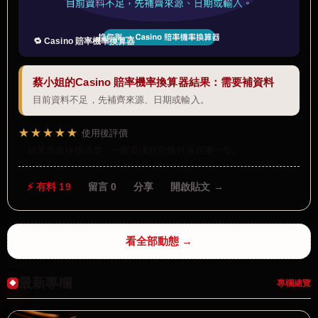
🔁 Casino 賠率機率換算器
蔡小姐的Casino 賠率機率換算器結果：需要補資料
目前資料不足，先補齊來源、日期或輸入。
★★★★★
使用後評價
結果頁做得很清楚，一眼看懂目前條件落在哪一型。
⚡ 有料 19
留言 0
分享
開啟貼文 →
看全部動態 →
最新專欄
專欄總覽