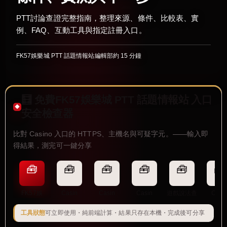
PTT討論查證完整指南，整理來源、條件、比較表、實
例、FAQ、互動工具與指定註冊入口。
FK57娛樂城 PTT 話題情報站編輯部
約 15 分鐘
🧮 免費FK57娛樂城 PTT 話題情報站 入口
安全檢查器
比對 Casino 入口的 HTTPS、主機名與可疑字元。——輸入即
得結果，測完可一鍵分享
🧰
🧰
🧰
🧰
🧰
🧰
FK57娛
Casin
Casin
Casin
遊戲說法查
Casi
工具狀態
可立即使用・純前端計算・結果只存在本機・完成後可分享