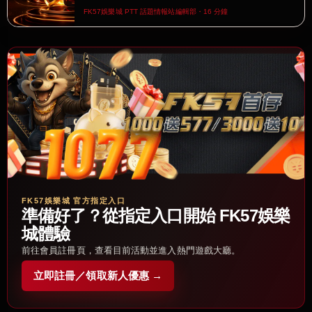
FK57娛樂城 PTT 話題情報站編輯部・16 分鐘
FK57娛樂城 官方指定入口
準備好了？從指定入口開始 FK57娛樂
城體驗
前往會員註冊頁，查看目前活動並進入熱門遊戲大廳。
立即註冊／領取新人優惠 →