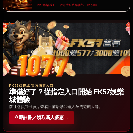
FK57娛樂城 PTT 話題情報站編輯部・16 分鐘
FK57娛樂城 官方指定入口
準備好了？從指定入口開始 FK57娛樂
城體驗
前往會員註冊頁，查看目前活動並進入熱門遊戲大廳。
立即註冊／領取新人優惠 →