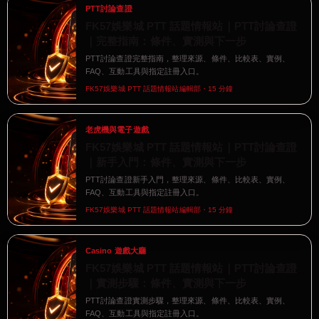
PTT討論查證
FK57娛樂城 PTT 話題情報站｜PTT討論查證
｜完整指南：條件、實測與下一步
PTT討論查證完整指南，整理來源、條件、比較表、實例、
FAQ、互動工具與指定註冊入口。
FK57娛樂城 PTT 話題情報站編輯部・15 分鐘
老虎機與電子遊戲
FK57娛樂城 PTT 話題情報站｜PTT討論查證
｜新手入門：條件、實測與下一步
PTT討論查證新手入門，整理來源、條件、比較表、實例、
FAQ、互動工具與指定註冊入口。
FK57娛樂城 PTT 話題情報站編輯部・15 分鐘
Casino 遊戲大廳
FK57娛樂城 PTT 話題情報站｜PTT討論查證
｜實測步驟：條件、實測與下一步
PTT討論查證實測步驟，整理來源、條件、比較表、實例、
FAQ、互動工具與指定註冊入口。