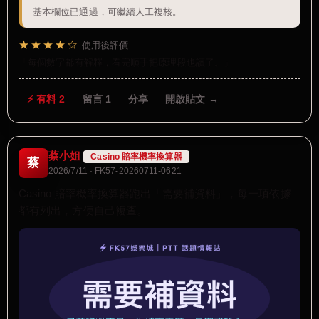
基本欄位已通過，可繼續人工複核。
★★★★☆
使用後評價
每個數字都有解釋，看完順手把原理段也讀了。
⚡ 有料 2
留言 1
分享
開啟貼文 →
蔡小姐
Casino 賠率機率換算器
蔡
2026/7/11 · FK57-20260711-0621
Casino 賠率機率換算器跑出「需要補資料」，每一項依據
都有列出，方便自己複查。