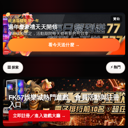
贊助
錯過這檔要等一年
週年慶豪禮天天開領
狂歡檔期限定，活動期間每天都有新的可以拿。
看今天送什麼 →
⚡ 熱門
☰ 探索
FK57廣告｜贊助
FK57娛樂城熱門遊戲、會員活動與註冊
入口
立即註冊／進入遊戲大廳 →