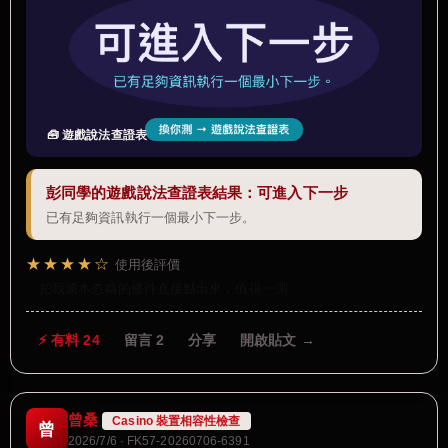
🧰 遊戲說法查證表
彭同學的遊戲說法查證表結果：可進入下一步
已有足夠資訊執行一個最小下一步。
★★★★☆
使用後評價
把我原本忽略的條件直接點出來，值得一測。
⚡ 有料 24
留言 2
分享
開啟貼文 →
曾桑
Casino 裝置相容性檢查
曾
2026/7/6 · FK57-20260706-6391